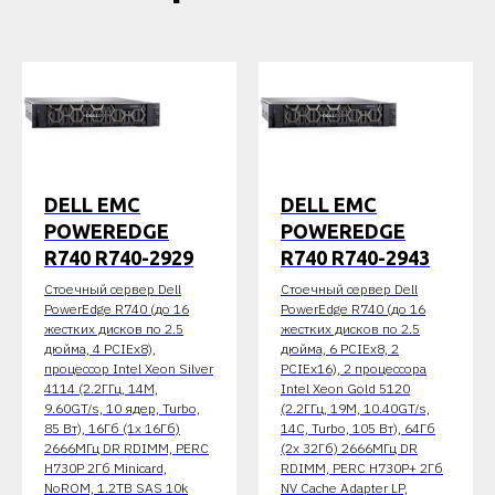
DELL EMC
DELL EMC
POWEREDGE
POWEREDGE
R740 R740-2929
R740 R740-2943
Стоечный сервер Dell
Стоечный сервер Dell
PowerEdge R740 (до 16
PowerEdge R740 (до 16
жестких дисков по 2.5
жестких дисков по 2.5
дюйма, 4 PCIEx8),
дюйма, 6 PCIEx8, 2
процессор Intel Xeon Silver
PCIEx16), 2 процессора
4114 (2.2ГГц, 14M,
Intel Xeon Gold 5120
9.60GT/s, 10 ядер, Turbo,
(2.2ГГц, 19M, 10.40GT/s,
85 Вт), 16Гб (1x 16Гб)
14C, Turbo, 105 Вт), 64Гб
2666МГц DR RDIMM, PERC
(2x 32Гб) 2666МГц DR
H730P 2Гб Minicard,
RDIMM, PERC H730P+ 2Гб
NoROM, 1.2TB SAS 10k
NV Cache Adapter LP,