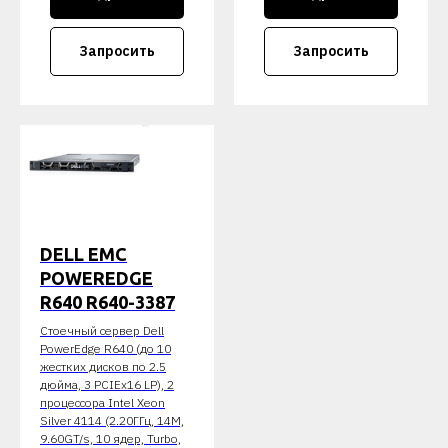
Запросить
Запросить
DELL EMC
POWEREDGE
R640 R640-3387
Стоечный сервер Dell
PowerEdge R640 (до 10
жестких дисков по 2.5
дюйма, 3 PCIEx16 LP), 2
процессора Intel Xeon
Silver 4114 (2.20ГГц, 14M,
9.60GT/s, 10 ядер, Turbo,