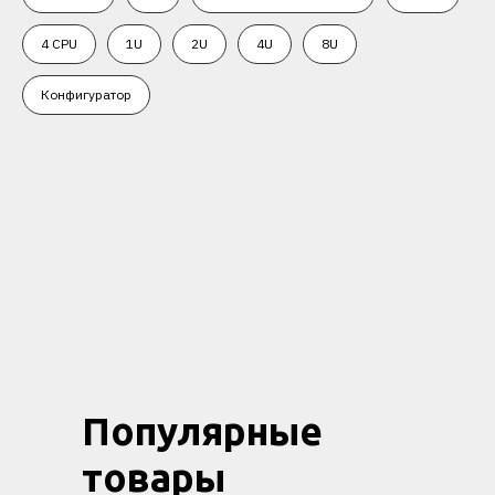
4 CPU
1U
2U
4U
8U
Конфигуратор
Популярные
товары