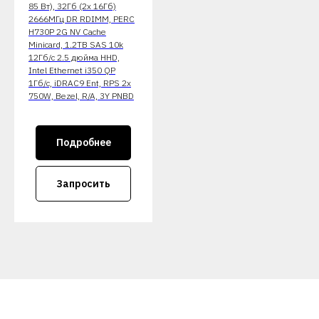
85 Вт), 32Гб (2x 16Гб)
2666МГц DR RDIMM, PERC
H730P 2G NV Cache
Minicard, 1.2TB SAS 10k
12Гб/c 2.5 дюйма HHD,
Intel Ethernet i350 QP
1Гб/c, iDRAC9 Ent, RPS 2x
750W, Bezel, R/A, 3Y PNBD
Подробнее
Запросить