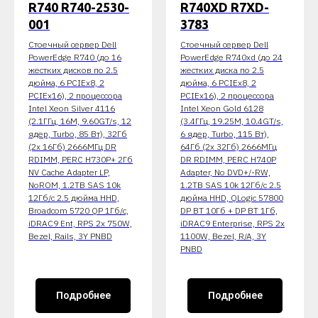
R740 R740-2530-
R740XD R7XD-
001
3783
Стоечный сервер Dell
Стоечный сервер Dell
PowerEdge R740 (до 16
PowerEdge R740xd (до 24
жестких дисков по 2.5
жестких диска по 2.5
дюйма, 6 PCIEx8, 2
дюйма, 6 PCIEx8, 2
PCIEx16), 2 процессора
PCIEx16), 2 процессора
Intel Xeon Silver 4116
Intel Xeon Gold 6128
(2.1ГГц, 16M, 9.60GT/s, 12
(3.4ГГц, 19.25M, 10.4GT/s,
ядер, Turbo, 85 Вт), 32Гб
6 ядер, Turbo, 115 Вт),
(2x 16Гб) 2666МГц DR
64Гб (2x 32Гб) 2666МГц
RDIMM, PERC H730P+ 2Гб
DR RDIMM, PERC H740P
NV Cache Adapter LP,
Adapter, No DVD+/-RW,
NoROM, 1.2TB SAS 10k
1.2TB SAS 10k 12Гб/c 2.5
12Гб/c 2.5 дюйма HHD,
дюйма HHD, QLogic 57800
Broadcom 5720 QP 1Гб/c,
DP BT 10Гб + DP BT 1Гб,
iDRAC9 Ent, RPS 2x 750W,
iDRAC9 Enterprise, RPS 2x
Bezel, Rails, 3Y PNBD
1100W, Bezel, R/A, 3Y
PNBD
Подробнее
Подробнее