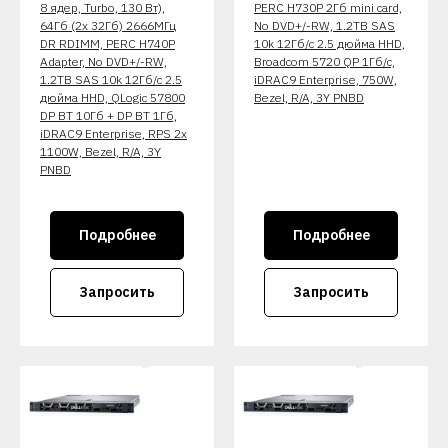
8 ядер, Turbo, 130 Вт),
PERC H730P 2Гб mini card,
64Гб (2x 32Гб) 2666МГц
No DVD+/-RW, 1.2TB SAS
DR RDIMM, PERC H740P
10k 12Гб/c 2.5 дюйма HHD,
Adapter, No DVD+/-RW,
Broadcom 5720 QP 1Гб/c,
1.2TB SAS 10k 12Гб/c 2.5
iDRAC9 Enterprise, 750W,
дюйма HHD, QLogic 57800
Bezel, R/A, 3Y PNBD
DP BT 10Гб + DP BT 1Гб,
iDRAC9 Enterprise, RPS 2x
1100W, Bezel, R/A, 3Y
PNBD
Подробнее
Подробнее
Запросить
Запросить