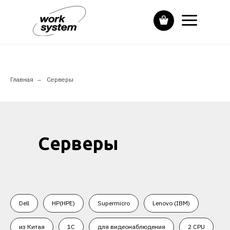
Главная
→
Серверы
Серверы
Dell
HP(HPE)
Supermicro
Lenovo (IBM)
из Китая
1С
для видеонаблюдения
2 CPU