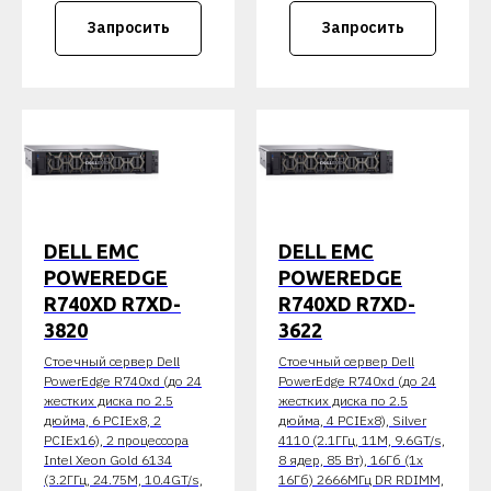
Запросить
Запросить
DELL EMC
DELL EMC
POWEREDGE
POWEREDGE
R740XD R7XD-
R740XD R7XD-
3820
3622
Стоечный сервер Dell
Стоечный сервер Dell
PowerEdge R740xd (до 24
PowerEdge R740xd (до 24
жестких диска по 2.5
жестких диска по 2.5
дюйма, 6 PCIEx8, 2
дюйма, 4 PCIEx8), Silver
PCIEx16), 2 процессора
4110 (2.1ГГц, 11M, 9.6GT/s,
Intel Xeon Gold 6134
8 ядер, 85 Вт), 16Гб (1x
(3.2ГГц, 24.75M, 10.4GT/s,
16Гб) 2666МГц DR RDIMM,