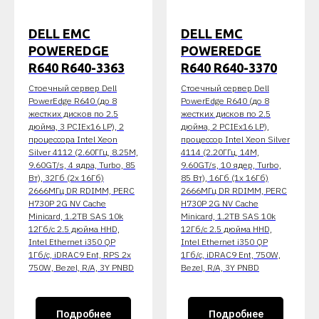
DELL EMC
DELL EMC
POWEREDGE
POWEREDGE
R640 R640-3363
R640 R640-3370
Стоечный сервер Dell
Стоечный сервер Dell
PowerEdge R640 (до 8
PowerEdge R640 (до 8
жестких дисков по 2.5
жестких дисков по 2.5
дюйма, 3 PCIEx16 LP), 2
дюйма, 2 PCIEx16 LP),
процессора Intel Xeon
процессор Intel Xeon Silver
Silver 4112 (2.60ГГц, 8.25M,
4114 (2.20ГГц, 14M,
9.60GT/s, 4 ядра, Turbo, 85
9.60GT/s, 10 ядер, Turbo,
Вт), 32Гб (2x 16Гб)
85 Вт), 16Гб (1x 16Гб)
2666МГц DR RDIMM, PERC
2666МГц DR RDIMM, PERC
H730P 2G NV Cache
H730P 2G NV Cache
Minicard, 1.2TB SAS 10k
Minicard, 1.2TB SAS 10k
12Гб/c 2.5 дюйма HHD,
12Гб/c 2.5 дюйма HHD,
Intel Ethernet i350 QP
Intel Ethernet i350 QP
1Гб/c, iDRAC9 Ent, RPS 2x
1Гб/c, iDRAC9 Ent, 750W,
750W, Bezel, R/A, 3Y PNBD
Bezel, R/A, 3Y PNBD
Подробнее
Подробнее