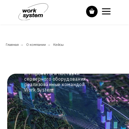
Главная
→
О компании
→
Кейсы
Ит-проекты и поставки
серверного оборудования
реализованные командой
Work System