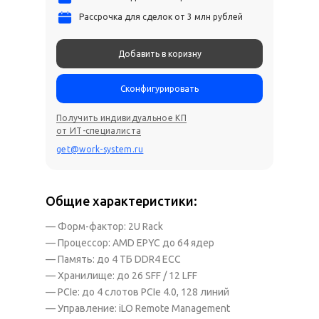
Рассрочка для сделок от 3 млн рублей
Добавить в коризну
Сконфигурировать
Получить индивидуальное КП
от ИТ-специалиста
get@work-system.ru
Общие характеристики:
— Форм-фактор: 2U Rack
— Процессор: AMD EPYC до 64 ядер
— Память: до 4 ТБ DDR4 ECC
— Хранилище: до 26 SFF / 12 LFF
— PCIe: до 4 слотов PCIe 4.0, 128 линий
— Управление: iLO Remote Management