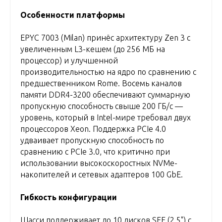
Особенности платформы
EPYC 7003 (Milan) принёс архитектуру Zen 3 с
увеличенным L3-кешем (до 256 МБ на
процессор) и улучшенной
производительностью на ядро по сравнению с
предшественником Rome. Восемь каналов
памяти DDR4-3200 обеспечивают суммарную
пропускную способность свыше 200 ГБ/с —
уровень, который в Intel-мире требовал двух
процессоров Xeon. Поддержка PCIe 4.0
удваивает пропускную способность по
сравнению с PCIe 3.0, что критично при
использовании высокоскоростных NVMe-
накопителей и сетевых адаптеров 100 GbE.
Гибкость конфигурации
Шасси поддерживает до 10 дисков SFF (2,5") с