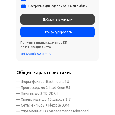
Рассрочка для сделок от 3 млн рублей
Добавить в коризну
Сконфигурировать
Получить индивидуальное КП
от ИТ-специалиста
get@work-system.ru
Общие характеристики:
— Форм-фактор: Rackmount 1U
— Процессор: до 2 Intel Xeon E5
— Память: до 3 ТБ DDR4
— Хранилище: до 10 дисков 2.5"
— Сеть: 4 x 1GbE + Flexible LOM
— Управление: iLO Management / Advanced