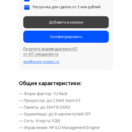
Рассрочка для сделок от 3 млн рублей
Добавить в коризну
Сконфигурировать
Получить индивидуальное КП
от ИТ-специалиста
get@work-system.ru
Общие характеристики:
— Форм-фактор: 1U Rack
— Процессор: до 2 Intel Xeon E5
— Память: до 384 ГБ DDR3
— Хранилище: до 8 накопителей SFF
— Сеть: 4 порта 1GbE
— Управление: HP iLO Management Engine