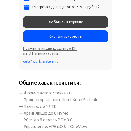
Рассрочка для сделок от 3 млн рублей
Добавить в коризну
Сконфигурировать
Получить индивидуальное КП
от ИТ-специалиста
get@work-system.ru
Общие характеристики:
— Форм-фактор: стойка 2U
— Процессор: 4 сокета Intel Xeon Scalable
— Память: до 12 ТБ
— Хранилище: до 8 NVMe
— PCIe: до 8 слотов PCIe 3.0
— Управление: HPE iLO 5 + OneView