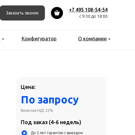
До 5 лет гарантии с выездом
+7 495 108-54-54
Заказать звонок
Бесплатная доставка по Москве
с 9:30 до 18:00
Лизинг от 6 до 36 месяцев
Рассрочка для сделок от 3 млн рублей
ы
Конфигуратор
О компании
Добавить в коризну
Сконфигурировать
Получить индивидуальное КП
от ИТ-специалиста
Цена:
get@work-system.ru
По запросу
Включая НДС 22%
Под заказ (4-6 недель)
До 5 лет гарантии с выездом