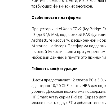
критична ёмкость памяти, и как хост дл
требующих физических ресурсов.
Особенности платформы
Процессоры Intel Xeon E7 v2 (Ivy Bridge
L3 (до 37,5 МБ), поддержкой RAS-функц
Architecture Recovery, расширенной кор
Mirroring, Lockstep). Платформа поддер
высокой ёмкости памяти при умеренном 
наборами данных в памяти это принципи
Гибкость конфигурации
Шасси предоставляет 12 слотов PCIe 3.0,
адаптеров 10/40 GbE, карты HBA для под
уровня. Дисковая подсистема поддержив
HP Smart Array серии P-class. Сервер д
можно начать с двух E7 и добавить остал