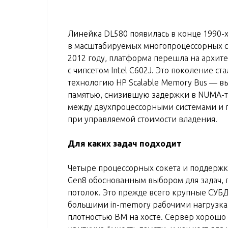
Линейка DL580 появилась в конце 1990-х
в масштабируемых многопроцессорных с
2012 году, платформа перешла на архитект
с чипсетом Intel C602J. Это поколение с
технологию HP Scalable Memory Bus — 
памятью, снизившую задержки в NUMA-т
между двухпроцессорными системами и п
при управляемой стоимости владения.
Для каких задач подходит
Четыре процессорных сокета и поддержк
Gen8 обоснованным выбором для задач, 
потолок. Это прежде всего крупные СУБД 
большими in-memory рабочими нагрузкам
плотностью ВМ на хосте. Сервер хорошо 