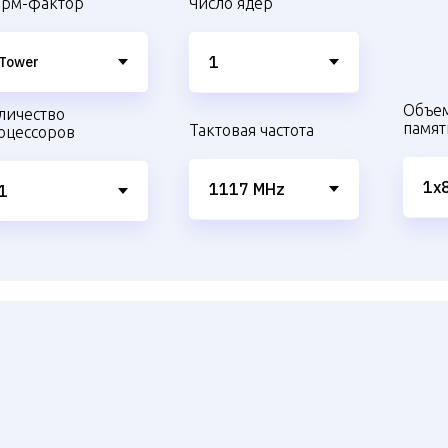
рм-фактор
Число ядер
Объе
личество
памят
Тактовая частота
оцессоров