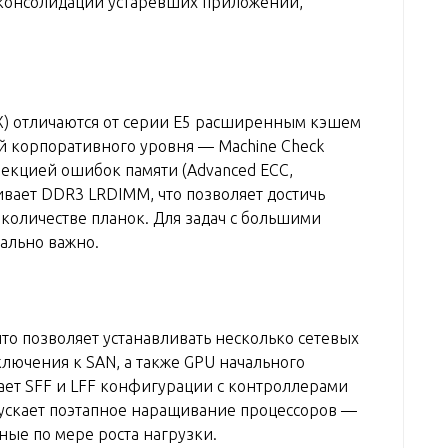
я консолидации устаревших приложений,
-EX) отличаются от серии E5 расширенным кэшем
ий корпоративного уровня — Machine Check
рекцией ошибок памяти (Advanced ECC,
живает DDR3 LRDIMM, что позволяет достичь
количестве планок. Для задач с большими
ально важно.
 что позволяет устанавливать несколько сетевых
ключения к SAN, а также GPU начального
ает SFF и LFF конфигурации с контроллерами
опускает поэтапное наращивание процессоров —
ьные по мере роста нагрузки.