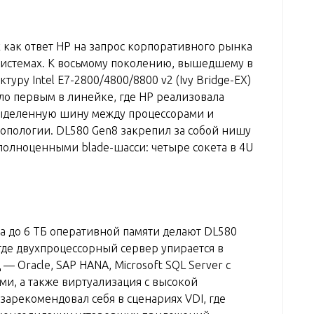
 как ответ HP на запрос корпоративного рынка
истемах. К восьмому поколению, вышедшему в
уру Intel E7-2800/4800/8800 v2 (Ivy Bridge-EX)
тало первым в линейке, где HP реализовала
выделенную шину между процессорами и
опологии. DL580 Gen8 закрепил за собой нишу
олноценными blade-шасси: четыре сокета в 4U
а до 6 ТБ оперативной памяти делают DL580
где двухпроцессорный сервер упирается в
— Oracle, SAP HANA, Microsoft SQL Server с
и, а также виртуализация с высокой
зарекомендовал себя в сценариях VDI, где