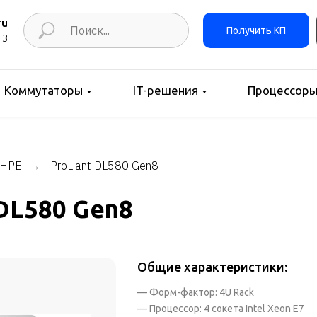
ru
Получить КП
ТЗ
Коммутаторы
IT-решения
Процессор
 НPE
ProLiant DL580 Gen8
→
 DL580 Gen8
Общие характеристики:
— Форм-фактор: 4U Rack
— Процессор: 4 сокета Intel Xeon E7