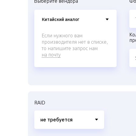
Выберите вендора
Фо
Ко
Если нужного вам
пр
производителя нет в списке,
то напишите запрос нам
на почту
RAID