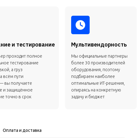
ние и тестирование
Мультивендорность
вер проходит полное
Мы официальные партнеры
ьное тестирование
более 30 производителей
кой, а груз
оборудования, поэтому
а всём пути
подбираем наиболее
— вы получаете
оптимальные ИТ-решения,
е и защищённое
опираясь на конкретную
е точно в срок
задачу и бюджет
Оплата и доставка