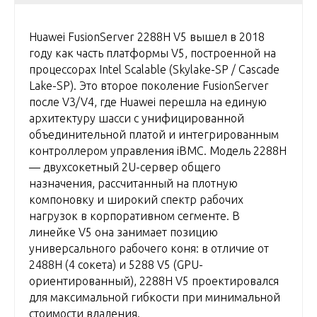
Huawei FusionServer 2288H V5 вышел в 2018
году как часть платформы V5, построенной на
процессорах Intel Scalable (Skylake-SP / Cascade
Lake-SP). Это второе поколение FusionServer
после V3/V4, где Huawei перешла на единую
архитектуру шасси с унифицированной
объединительной платой и интегрированным
контроллером управления iBMC. Модель 2288H
— двухсокетный 2U-сервер общего
назначения, рассчитанный на плотную
компоновку и широкий спектр рабочих
нагрузок в корпоративном сегменте. В
линейке V5 она занимает позицию
универсального рабочего коня: в отличие от
2488H (4 сокета) и 5288 V5 (GPU-
ориентированный), 2288H V5 проектировался
для максимальной гибкости при минимальной
стоимости владения.