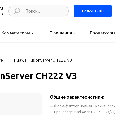
ru
Получить КП
ТЗ
Коммутаторы
IT-решения
Процессор
ei
Huawei FusionServer CH222 V3
→
onServer CH222 V3
Общие характеристики:
— Форм-фактор: Полная ширина, 2 со
— Процессор: Intel Xeon E5-2600 v3/v4