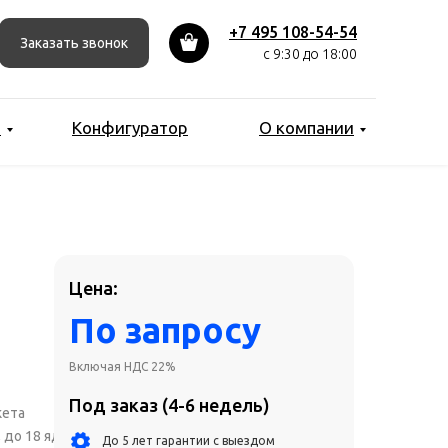
До 5 лет гарантии с выездом
+7 495 108-54-54
Заказать звонок
Бесплатная доставка по Москве
с 9:30 до 18:00
Лизинг от 6 до 36 месяцев
Рассрочка для сделок от 3 млн рублей
ы
Конфигуратор
О компании
Добавить в коризну
Сконфигурировать
Получить индивидуальное КП
от ИТ-специалиста
Цена:
get@work-system.ru
По запросу
Включая НДС 22%
Под заказ (4-6 недель)
кета
, до 18 ядер
До 5 лет гарантии с выездом