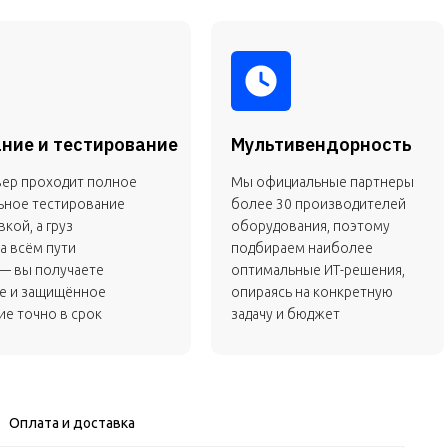
ние и тестирование
Мультивендорность
вер проходит полное
Мы официальные партнеры
ьное тестирование
более 30 производителей
кой, а груз
оборудования, поэтому
а всём пути
подбираем наиболее
— вы получаете
оптимальные ИТ-решения,
е и защищённое
опираясь на конкретную
е точно в срок
задачу и бюджет
Оплата и доставка