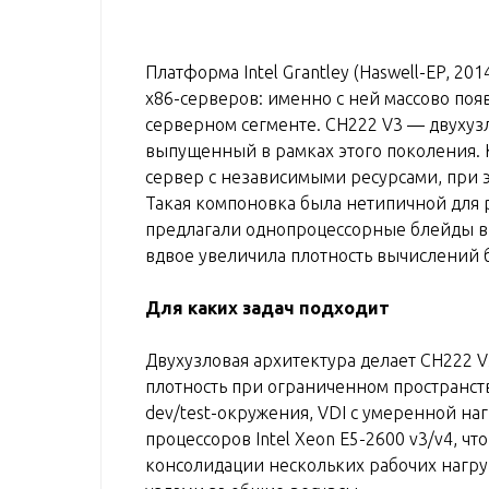
Платформа Intel Grantley (Haswell-EP, 20
x86-серверов: именно с ней массово поя
серверном сегменте. CH222 V3 — двухузл
выпущенный в рамках этого поколения. 
сервер с независимыми ресурсами, при э
Такая компоновка была нетипичной для
предлагали однопроцессорные блейды в 
вдвое увеличила плотность вычислений 
Для каких задач подходит
Двухузловая архитектура делает CH222 V
плотность при ограниченном пространст
dev/test-окружения, VDI с умеренной на
процессоров Intel Xeon E5-2600 v3/v4, ч
консолидации нескольких рабочих нагру