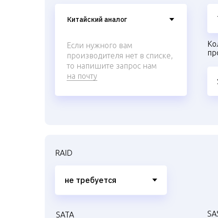
Ко
Если нужного вам
пр
производителя нет в списке,
то напишите запрос нам
на почту
RAID
SA
SATA