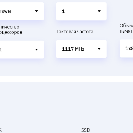
Объе
личество
памят
Тактовая частота
оцессоров
SSD
S