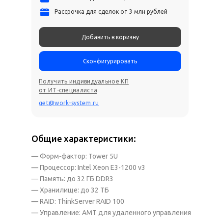
Рассрочка для сделок от 3 млн рублей
Добавить в коризну
Сконфигурировать
Получить индивидуальное КП
от ИТ-специалиста
get@work-system.ru
Общие характеристики:
— Форм-фактор: Tower 5U
— Процессор: Intel Xeon E3-1200 v3
— Память: до 32 ГБ DDR3
— Хранилище: до 32 ТБ
— RAID: ThinkServer RAID 100
— Управление: AMT для удаленного управления