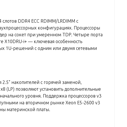
24 слотов DDR4 ECC RDIMM/LRDIMM с
двухпроцессорных конфигурациях. Процессоры
ядер на сокет при умеренном TDP. Четыре порта
ате X10DRU-i+ — ключевая особенность
ных 1U-решений с одним или двумя сетевыми
 2.5" накопителей с горячей заменой,
0 x8 (LP) позволяют установить дополнительные
начального уровня. Поддержка процессоров v3
ступными на вторичном рынке Xeon E5-2600 v3
ны материнской платы.