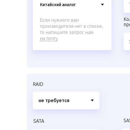
Ко
Если нужного вам
пр
производителя нет в списке,
то напишите запрос нам
на почту
RAID
SA
SATA