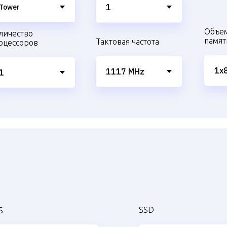
Объе
личество
памят
Тактовая частота
оцессоров
SSD
S