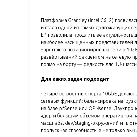
Платформа Grantley (Intel C612) появилас
и стала одной из самых долгоживущих се
EP позволила продлить её актуальность 
наиболее насыщенных представителей ли
Supermicro позиционировала серию 102
развёртываний с акцентом на сетевую п
прямо на борту — редкость для 1U-шасси
Для каких задач подходит
Четыре встроенных порта 10GbE делают 
сетевых функций: балансировка нагруз
на базе pfSense или OPNsense. Двухпро
ядер и большим объёмом оперативной па
масштаба, dev/staging-окружений и плотн
пропускная способность, а не только вы