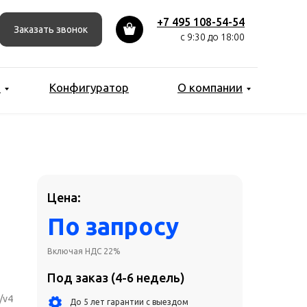
До 5 лет гарантии с выездом
+7 495 108-54-54
Заказать звонок
Бесплатная доставка по Москве
с 9:30 до 18:00
Лизинг от 6 до 36 месяцев
Рассрочка для сделок от 3 млн рублей
ы
Конфигуратор
О компании
Добавить в коризну
Сконфигурировать
Получить индивидуальное КП
от ИТ-специалиста
Цена:
get@work-system.ru
По запросу
Включая НДС 22%
Под заказ (4-6 недель)
/v4
До 5 лет гарантии с выездом