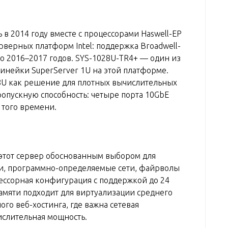
ь в 2014 году вместе с процессорами Haswell-EP
рверных платформ Intel: поддержка Broadwell-
до 2016–2017 годов. SYS-1028U-TR4+ — один из
нейки SuperServer 1U на этой платформе.
8U как решение для плотных вычислительных
ропускную способность: четыре порта 10GbE
 того времени.
этот сервер обоснованным выбором для
ки, программно-определяемые сети, файрволы
цессорная конфигурация с поддержкой до 24
мяти подходит для виртуализации среднего
ого веб-хостинга, где важна сетевая
числительная мощность.