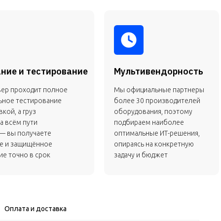
ние и тестирование
Мультивендорность
вер проходит полное
Мы официальные партнеры
ьное тестирование
более 30 производителей
кой, а груз
оборудования, поэтому
а всём пути
подбираем наиболее
— вы получаете
оптимальные ИТ-решения,
е и защищённое
опираясь на конкретную
е точно в срок
задачу и бюджет
Оплата и доставка