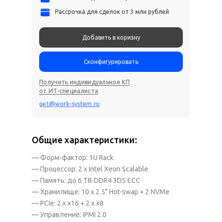
Рассрочка для сделок от 3 млн рублей
Добавить в коризну
Сконфигурировать
Получить индивидуальное КП
от ИТ-специалиста
get@work-system.ru
Общие характеристики:
— Форм-фактор: 1U Rack
— Процессор: 2 x Intel Xeon Scalable
— Память: до 6 TB DDR4 3DS ECC
— Хранилище: 10 x 2.5" Hot-swap + 2 NVMe
— PCIe: 2 x x16 + 2 x x8
— Управление: IPMI 2.0