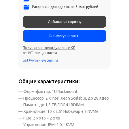
Рассрочка для сделок от 3 млн рублей
Добавить в коризну
Сконфигурировать
Получить индивидуальное КП
от ИТ-специалиста
get@work-system.ru
Общие характеристики:
— Форм-фактор: 1U Rackmount
— Процессор: 2 x Intel Xeon Scalable, до 28 ядер
— Память: до 1,5 ТБ DDR4 LRDIMM
— Хранилище: 10 x 2.5" Hot-swap + 2 NVMe
— PCIe: 2 x x16 + 2 x x8
— Управление: IPMI 2.0 + KVM