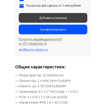
Рассрочка для сделок от 3 млн рублей
Добавить в коризну
Сконфигурировать
Получить индивидуальное КП
от ИТ-специалиста
get@work-system.ru
Общие характеристики:
— Форм-фактор: 2U Rackmount
— Процессор: 2 x Intel Xeon Scalable
— Память: до 4 ТБ DDR4 LRDIMM
— Хранилище: 8 x 3.5" Hot-Swap + 1 x M.2
— PCIe: 4 x x16 + 2 x x8 Low-profile
— Управление: IPMI 2.0 + AST2500