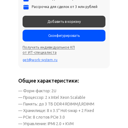
Рассрочка для сделок от 3 млн рублей
Добавить в коризну
Сконфигурировать
Получить индивидуальное КП
от ИТ-специалиста
get@work-system.ru
Общие характеристики:
— Форм-фактор: 2U
— Процессор: 2 x Intel Xeon Scalable
— Память: до 3 ТБ DDR4 RDIMM/LRDIMM
— Хранилище: 8 x 3.5" Hot-swap + 2 Fixed
— PCIe: 8 слотов PCIe 3.0
— Управление: IPMI 2.0 + KVM