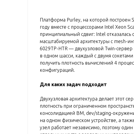
Платформа Purley, на которой построен 
году вместе с процессорами Intel Xeon Sc
принципиальный сдвиг: Intel отказалась
масштабируемой архитектуры с mesh-ин
6029TP-HTR — двухузловой Twin-сервер 
в одном шасси, каждый с двумя сокетами
получить плотность вычислений 4 процес
конфигураций.
Для каких задач подходит
Двухузловая архитектура делает этот се
плотность при ограниченном пространств
консолидацией ВМ, dev/staging-окружен
на одном физическом устройстве, а так
узел работает независимо, поэтому один