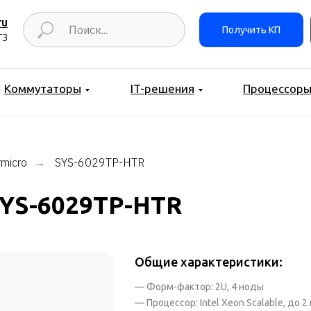
ru
Получить КП
ТЗ
Коммутаторы
IT-решения
Процессор
micro
SYS-6029TP-HTR
→
SYS-6029TP-HTR
Общие характеристики:
— Форм-фактор: 2U, 4 ноды
— Процессор: Intel Xeon Scalable, до 2