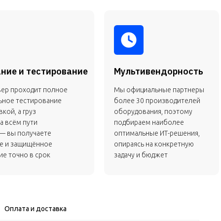
ние и тестирование
Мультивендорность
вер проходит полное
Мы официальные партнеры
ьное тестирование
более 30 производителей
кой, а груз
оборудования, поэтому
а всём пути
подбираем наиболее
— вы получаете
оптимальные ИТ-решения,
е и защищённое
опираясь на конкретную
е точно в срок
задачу и бюджет
Оплата и доставка