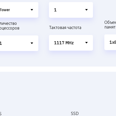
Объе
личество
памят
Тактовая частота
оцессоров
SSD
S