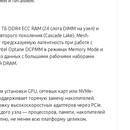
ием и питанием.
 ТБ DDR4 ECC RAM (24 слота DIMM на узел) и
 второго поколения (Cascade Lake). Mesh-
 предсказуемую латентность при работе с
Intel Optane DCPMM в режимах Memory Mode и
баз данных с большими рабочими наборами
й DRAM.
ля установки GPU, сетевых карт или NVMe-
поддерживает горячую замену накопителей.
жку высокоскоростных адаптеров через PCIe.
дого узла — процессоров, памяти, накопителей
пно, не меняя всю платформу целиком.