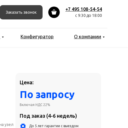
До 5 лет гарантии с выездом
+7 495 108-54-54
Заказать звонок
Бесплатная доставка по Москве
с 9:30 до 18:00
Лизинг от 6 до 36 месяцев
Рассрочка для сделок от 3 млн рублей
ы
Конфигуратор
О компании
Добавить в коризну
Сконфигурировать
Получить индивидуальное КП
от ИТ-специалиста
Цена:
get@work-system.ru
По запросу
Включая НДС 22%
Под заказ (4-6 недель)
 на узел
До 5 лет гарантии с выездом