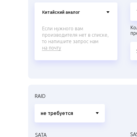
Ко
Если нужного вам
пр
производителя нет в списке,
то напишите запрос нам
на почту
RAID
SA
SATA