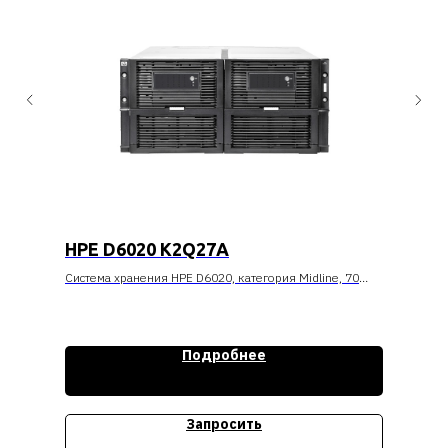
HPE D6020 K2Q27A
Система хранения HPE D6020, категория Midline, 70
жестких дисков по 6 Тбайт (всего 420 Тбайт), 2 разъема
SAS 12 Гбит/с, 7200 об/мин, большой форм-фактор
(3,5), комплект
Подробнее
Стоимость уточняйте
Запросить