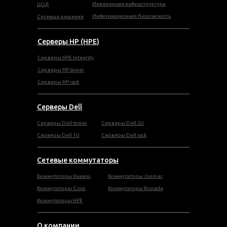
Инженерная инфраструктура
ЦОД
Информационная безопасность
Сетевые решения
Серверы HP (HPE)
Серверы HPE Integrity
Cерверы HP tower
Cерверы HP rack
Серверы Dell
Cерверы Dell tower
Серверы Dell 2U
Серверы Dell 1U
Серверы Dell rack
Сетевые коммутаторы
Коммутаторы Huawei
Коммутаторы Juniper
Коммутаторы Cisco
Коммутаторы Brocade
Коммутаторы HPE
О компании