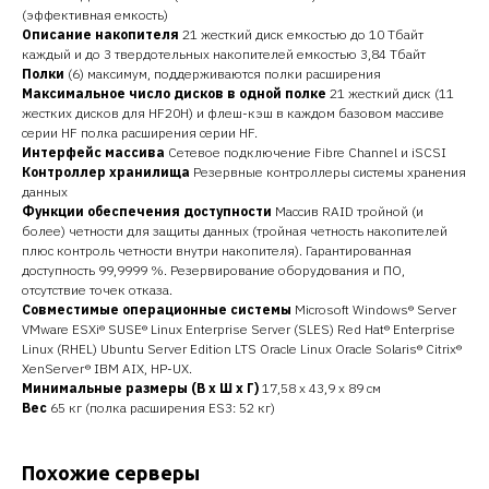
(эффективная емкость)
Описание накопителя
21 жесткий диск емкостью до 10 Тбайт
каждый и до 3 твердотельных накопителей емкостью 3,84 Тбайт
Полки
(6) максимум, поддерживаются полки расширения
Максимальное число дисков в одной полке
21 жесткий диск (11
жестких дисков для HF20H) и флеш-кэш в каждом базовом массиве
серии HF полка расширения серии HF.
Интерфейс массива
Сетевое подключение Fibre Channel и iSCSI
Контроллер хранилища
Резервные контроллеры системы хранения
данных
Функции обеспечения доступности
Массив RAID тройной (и
более) четности для защиты данных (тройная четность накопителей
плюс контроль четности внутри накопителя). Гарантированная
доступность 99,9999 %. Резервирование оборудования и ПО,
отсутствие точек отказа.
Совместимые операционные системы
Microsoft Windows® Server
VMware ESXi® SUSE® Linux Enterprise Server (SLES) Red Hat® Enterprise
Linux (RHEL) Ubuntu Server Edition LTS Oracle Linux Oracle Solaris® Citrix®
XenServer® IBM AIX, HP-UX.
Минимальные размеры (В x Ш x Г)
17,58 x 43,9 x 89 см
Вес
65 кг (полка расширения ES3: 52 кг)
Похожие серверы