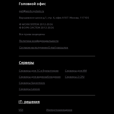
Головной офис
get@work-system.ru
Варшавское шоссе д.1, стр. 6, офис А107. Москва, 117105
© WORK SYSTEM 2012-2026
© ВОРК СИСТЕМ 2012-2026
Все права защищены
Политика конфиденциальности
Согласие на получение E-mail рассылок
Серверы
Серверы для 1С и бухгалтерии
Серверы для ИИ
Серверы для видеонаблюдения
Серверы 2 CPU
Серверы Supermicro
Серверы Lenovo
IT- решения
VDI
Импортозамещение