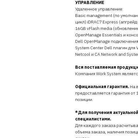
УПРАВЛЕНИЕ
Удаленное управление:
Basic management (по умолчан
цикл) iDRAC7 Express (апгрейд
16GB vFlash media (обновление
OpenManage Essentials и конс
Dell OpenManage подключения: 
System Center Dell плагин для 
Netcool и CA Network and Sys
Вся поставляемая продукц
Компания Work System являет
Официальная гарантия.
На 
предоставляется гарантия от 1
позиции.
*Для получения актуальной
специалистами.
Для каждого заказа расчитыв
объема заказа, наличия позиц