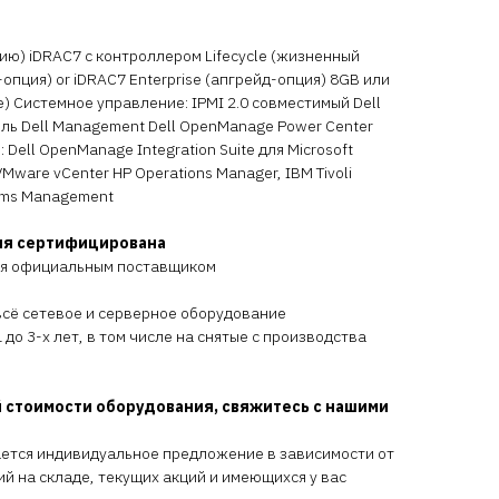
ию) iDRAC7 с контроллером Lifecycle (жизненный
-опция) or iDRAC7 Enterprise (апгрейд-опция) 8GB или
) Системное управление: IPMI 2.0 совместимый Dell
оль Dell Management Dell OpenManage Power Center
Dell OpenManage Integration Suite для Microsoft
VMware vCenter HP Operations Manager, IBM Tivoli
tems Management
ия сертифицирована
ся официальным поставщиком
всё сетевое и серверное оборудование
 до 3-х лет, в том числе на снятые с производства
 стоимости оборудования, свяжитесь с нашими
ается индивидуальное предложение в зависимости от
ий на складе, текущих акций и имеющихся у вас