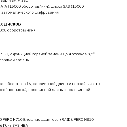
SSD и SATA SSD.
 SATA (15000 оборотов/мин), диски SAS (15000
и автоматического шифрования.
Х ДИСКОВ
15000 оборотов/мин)
и SSD, с функцией горячей замены До 4 отсеков 3,5"
 горячей замены
 способностью x16, половинной длины и полной высоты
способностью x4, половинной длины и половинной
0 PERC H710 Внешние адаптеры (RAID): PERC H810
 6 Гбит SAS HBA