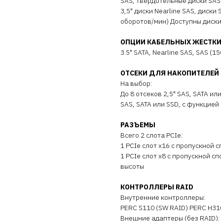
SAS, твердотельные диски SAS 
3,5" диски Nearline SAS, диски
оборотов/мин) Доступны диск
ОПЦИИ КАБЕЛЬНЫХ ЖЕСТКИ
3.5" SATA, Nearline SAS, SAS (
ОТСЕКИ ДЛЯ НАКОПИТЕЛЕЙ
На выбор:
До 8 отсеков 2,5" SAS, SATA ил
SAS, SATA или SSD, с функцией
РАЗЪЕМЫ
Всего 2 слота PCIe:
1 PCIe слот x16 с пропускной
1 PCIe слот x8 с пропускной 
высоты
КОНТРОЛЛЕРЫ RAID
Внутренние контроллеры:
PERC S110 (SW RAID) PERC H31
Внешние адаптеры (без RAID):