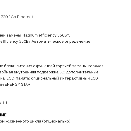
5720 1Gb Ethernet
ей замены Platinum efficiency 350Вт.
 efficiency 350Вт Автоматическое определение
 блоки питания с функцией горячей замены; горячая
двойная внутренняя поддержка SD; дополнительные
ка; ECC-память; опциональный интерактивный LCD-
ам ENERGY STAR.
у 1U
НИЕ
ром жизненного цикла (опционально)