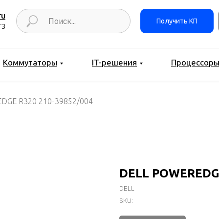
ru
Получить КП
ТЗ
Коммутаторы
IT-решения
Процессор
DGE R320 210-39852/004
DELL POWEREDGE
DELL
SKU: