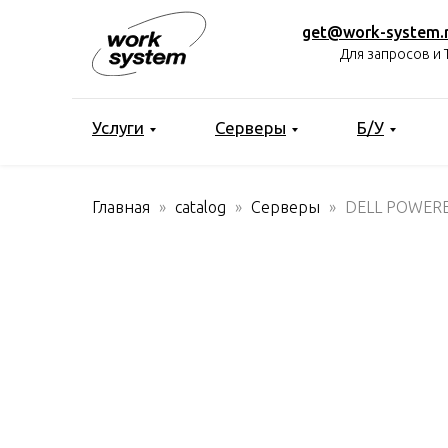
get@work-system.
Для запросов и 
Услуги
Серверы
Б/У
Главная
catalog
Серверы
DELL POWERE