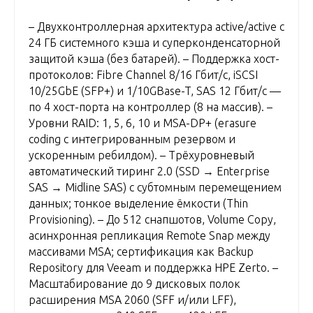
– Двухконтроллерная архитектура active/active с
24 ГБ системного кэша и суперконденсаторной
защитой кэша (без батарей). – Поддержка хост-
протоколов: Fibre Channel 8/16 Гбит/с, iSCSI
10/25GbE (SFP+) и 1/10GBase-T, SAS 12 Гбит/с —
по 4 хост-порта на контроллер (8 на массив). –
Уровни RAID: 1, 5, 6, 10 и MSA-DP+ (erasure
coding с интегрированным резервом и
ускоренным ребилдом). – Трёхуровневый
автоматический тиринг 2.0 (SSD → Enterprise
SAS → Midline SAS) с субтомным перемещением
данных; тонкое выделение ёмкости (Thin
Provisioning). – До 512 снапшотов, Volume Copy,
асинхронная репликация Remote Snap между
массивами MSA; сертификация как Backup
Repository для Veeam и поддержка HPE Zerto. –
Масштабирование до 9 дисковых полок
расширения MSA 2060 (SFF и/или LFF),