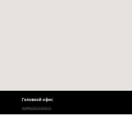
Головной офис
get@work-system.ru
Варшавское шоссе д.1, стр. 6, офис А107. Москва, 117105
© WORK SYSTEM 2012-2026
© ВОРК СИСТЕМ 2012-2026