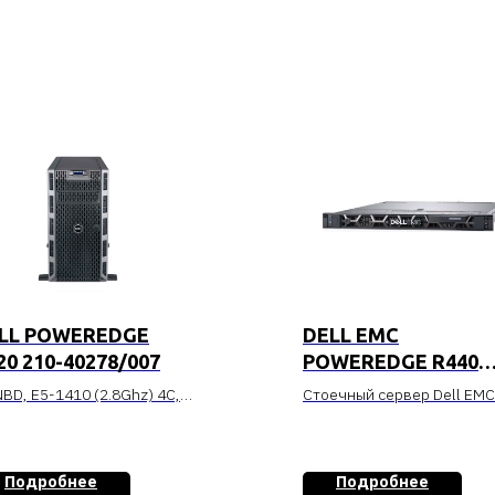
LL POWEREDGE
DELL EMC
20 210-40278/007
POWEREDGE R440
R440-318912121
NBD, E5-1410 (2.8Ghz) 4C,
Стоечный сервер Dell EMC
Memory, no HDD (up to
PowerEdge R440 4B с
.5in HotPlug), PERC
масштабируемым
0/512MB NV (RAID 0-50),
процессором Intel Xeon Sil
Подробнее
Подробнее
+/-RW, Broadcom 5720 DP
4114, 32Гб, Perc H330+, R