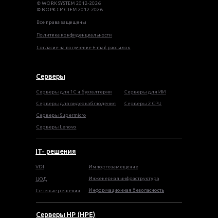
© WORK SYSTEM 2012-2026
© ВОРК СИСТЕМ 2012-2026
Все права защищены
Политика конфиденциальности
Согласие на получение E-mail рассылок
Серверы
Серверы для 1С и бухгалтерии
Серверы для ИИ
Серверы для видеонаблюдения
Серверы 2 CPU
Серверы Supermicro
Серверы Lenovo
IT- решения
VDI
Импортозамещение
Инженерная инфраструктура
ЦОД
Информационная безопасность
Сетевые решения
Серверы HP (HPE)