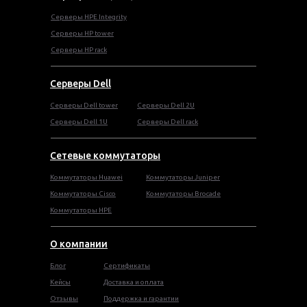
Серверы HPE Integrity
Cерверы HP tower
Cерверы HP rack
Серверы Dell
Cерверы Dell tower
Серверы Dell 2U
Серверы Dell 1U
Серверы Dell rack
Сетевые коммутаторы
Коммутаторы Huawei
Коммутаторы Juniper
Коммутаторы Cisco
Коммутаторы Brocade
Коммутаторы HPE
О компании
Блог
Сертификаты
Кейсы
Доставка и оплата
Отзывы
Поддержка и гарантии