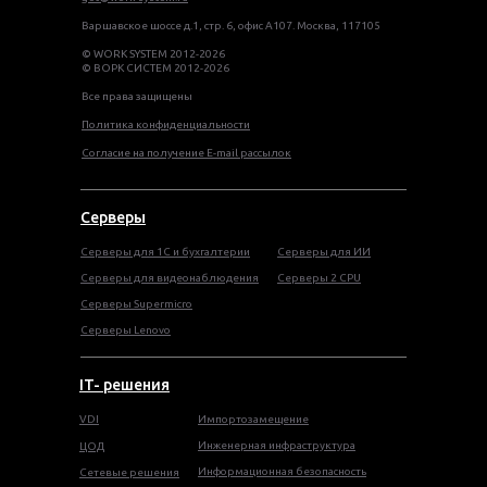
Варшавское шоссе д.1, стр. 6, офис А107. Москва, 117105
© WORK SYSTEM 2012-2026
© ВОРК СИСТЕМ 2012-2026
Все права защищены
Политика конфиденциальности
Согласие на получение E-mail рассылок
Серверы
Серверы для 1С и бухгалтерии
Серверы для ИИ
Серверы для видеонаблюдения
Серверы 2 CPU
Серверы Supermicro
Серверы Lenovo
IT- решения
VDI
Импортозамещение
Инженерная инфраструктура
ЦОД
Информационная безопасность
Сетевые решения