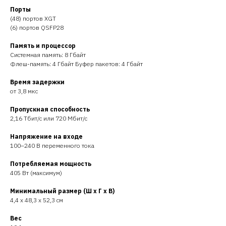
Порты
(48) портов XGT
(6) портов QSFP28
Память и процессор
Системная память: 8 Гбайт
Флеш-память: 4 Гбайт Буфер пакетов: 4 Гбайт
Время задержки
от 3,8 мкс
Пропускная способность
2,16 Тбит/с или 720 Мбит/с
Напряжение на входе
100–240 В переменного тока
Потребляемая мощность
405 Вт (максимум)
Минимальный размер (Ш x Г x В)
4,4 x 48,3 x 52,3 см
Вес