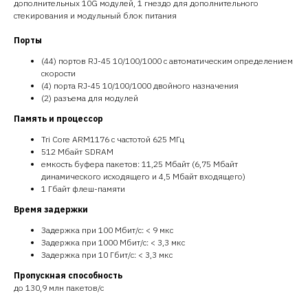
дополнительных 10G модулей, 1 гнездо для дополнительного
стекирования и модульный блок питания
Порты
(44) портов RJ-45 10/100/1000 с автоматическим определением
скорости
(4) порта RJ-45 10/100/1000 двойного назначения
(2) разъема для модулей
Память и процессор
Tri Core ARM1176 с частотой 625 МГц
512 Мбайт SDRAM
емкость буфера пакетов: 11,25 Мбайт (6,75 Мбайт
динамического исходящего и 4,5 Мбайт входящего)
1 Гбайт флеш-памяти
Время задержки
Задержка при 100 Мбит/с: < 9 мкс
Задержка при 1000 Мбит/с: < 3,3 мкс
Задержка при 10 Гбит/с: < 3,3 мкс
Пропускная способность
до 130,9 млн пакетов/с