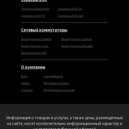
Cерверы Dell tower
Серверы Dell 2U
Серверы Dell 1U
Серверы Dell rack
Сетевые коммутаторы
Коммутаторы Huawei
Коммутаторы Juniper
Коммутаторы Cisco
Коммутаторы Brocade
Коммутаторы HPE
О компании
Блог
Сертификаты
Кейсы
Доставка и оплата
Отзывы
Поддержка и гарантии
Информация о товарах и услугах, а также цены, размещённые
на сайте, носят исключительно информационный характер и