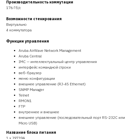
Производительность коммутации
176 Гб/с
Возможности стекирования
Виртуально
4 коммутатора
Функции управления
Aruba AirWave Network Management
Aruba Central
IMC — интеллектуальный центр управления
интерфейс командной строки
веб-браузер
меню конфигурации
внешнее управление (RJ-45 Ethernet)
SNMP Manager
Telnet
RMON1
FTP
внутреннее и внешнее
внешнее управление (последовательный порт RS-232C или
Micro USB)
Название блока питания
1 x J9739A