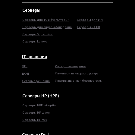
Серверы
Серверы для 1С и бухгалтерии
Серверы для ИИ
Серверы для видеонаблюдения
Серверы 2 CPU
Серверы Supermicro
Серверы Lenovo
IT- решения
VDI
Импортозамещение
Инженерная инфраструктура
ЦОД
Информационная безопасность
Сетевые решения
Серверы HP (HPE)
Серверы HPE Integrity
Cерверы HP tower
Cерверы HP rack
Серверы Dell