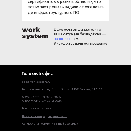
сертификатов в разных областях, что
позволяет решать задачи от «железа»
до инфраструктурного ПО
Даже если вы думаете, что
ваша ситуация безнадёжна —
напишите
нам.
У каждой задачи есть решение
Головной офис
get@work-system.ru
Варшавское шоссе д.1, стр. 6, офис А107. Москва, 117105
© WORK SYSTEM 2012-2026
© ВОРК СИСТЕМ 2012-2026
Все права защищены
Политика конфиденциальности
Согласие на получение E-mail рассылок