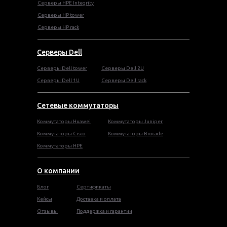
Серверы HPE Integrity
Cерверы HP tower
Cерверы HP rack
Серверы Dell
Cерверы Dell tower
Серверы Dell 2U
Серверы Dell 1U
Серверы Dell rack
Сетевые коммутаторы
Коммутаторы Huawei
Коммутаторы Juniper
Коммутаторы Cisco
Коммутаторы Brocade
Коммутаторы HPE
О компании
Блог
Сертификаты
Кейсы
Доставка и оплата
Отзывы
Поддержка и гарантии