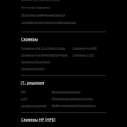
© ВОРК СИСТЕМ 2012-2026
Все права защищены
Политика конфиденциальности
Согласие на получение E-mail рассылок
Серверы
Серверы для 1С и бухгалтерии
Серверы для ИИ
Серверы для видеонаблюдения
Серверы 2 CPU
Серверы Supermicro
Серверы Lenovo
IT- решения
VDI
Импортозамещение
Инженерная инфраструктура
ЦОД
Информационная безопасность
Сетевые решения
Серверы HP (HPE)