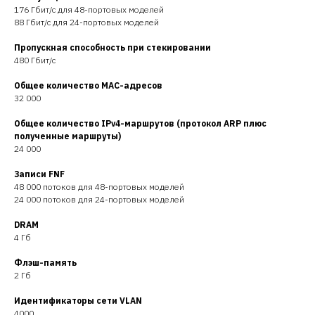
176 Гбит/с для 48-портовых моделей
88 Гбит/с для 24-портовых моделей
Пропускная способность при
стекировании
480 Гбит/с
Общее количество MAC-адресов
32 000
Общее количество
IPv4-маршрутов (протокол ARP плюс
полученные маршруты)
24 000
Записи FNF
48 000 потоков для 48-портовых моделей
24 000 потоков для 24-портовых моделей
DRAM
4 Гб
Флэш-память
2 Гб
Идентификаторы сети VLAN
4000