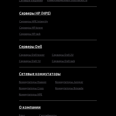
Информационная безопасность
Сетевые решения
Серверы HP (HPE)
Серверы HPE Integrity
Cерверы HP tower
Cерверы HP rack
Серверы Dell
Cерверы Dell tower
Серверы Dell 2U
Серверы Dell 1U
Серверы Dell rack
Сетевые коммутаторы
Коммутаторы Huawei
Коммутаторы Juniper
Коммутаторы Cisco
Коммутаторы Brocade
Коммутаторы HPE
О компании
Блог
Сертификаты