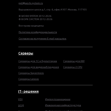
get@work-system.ru
Варшавское шоссе д.1, стр. 6, офис А107. Москва, 117105
© WORK SYSTEM 2012-2026
© ВОРК СИСТЕМ 2012-2026
Все права защищены
Политика конфиденциальности
Согласие на получение E-mail рассылок
Серверы
Серверы для 1С и бухгалтерии
Серверы для ИИ
Серверы для видеонаблюдения
Серверы 2 CPU
Серверы Supermicro
Серверы Lenovo
IT- решения
VDI
Импортозамещение
Инженерная инфраструктура
ЦОД