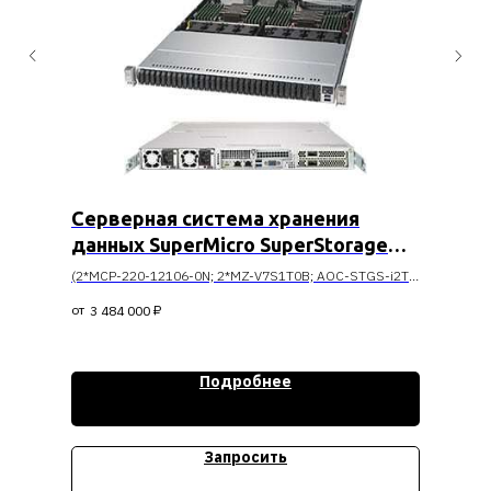
Серверная система хранения
данных SuperMicro SuperStorage
SSG-1029P-NES32R
(2*MCP-220-12106-0N; 2*MZ-V7S1T0B; AOC-STGS-i2T-
O; 2*6248R; 12*16G DDR4 RECC, 24*Intel DC P4511)
3 484 000
₽
Подробнее
Запросить