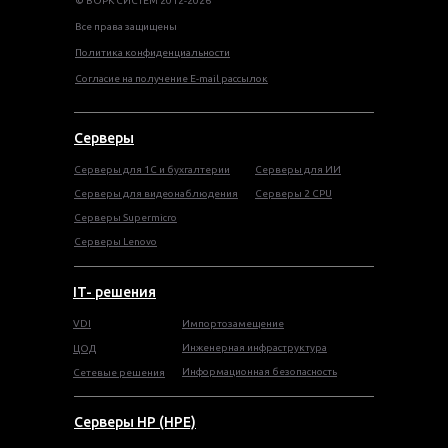
© ВОРК СИСТЕМ 2012-2026
Все права защищены
Политика конфиденциальности
Согласие на получение E-mail рассылок
Серверы
Серверы для 1С и бухгалтерии
Серверы для ИИ
Серверы для видеонаблюдения
Серверы 2 CPU
Серверы Supermicro
Серверы Lenovo
IT- решения
VDI
Импортозамещение
Инженерная инфраструктура
ЦОД
Информационная безопасность
Сетевые решения
Серверы HP (HPE)