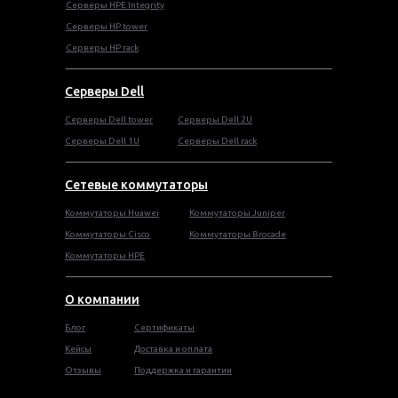
Серверы HPE Integrity
Cерверы HP tower
Cерверы HP rack
Серверы Dell
Cерверы Dell tower
Серверы Dell 2U
Серверы Dell 1U
Серверы Dell rack
Сетевые коммутаторы
Коммутаторы Huawei
Коммутаторы Juniper
Коммутаторы Cisco
Коммутаторы Brocade
Коммутаторы HPE
О компании
Блог
Сертификаты
Кейсы
Доставка и оплата
Отзывы
Поддержка и гарантии