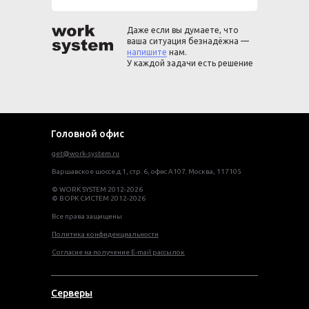
Даже если вы думаете, что
ваша ситуация безнадёжна —
напишите
нам.
У каждой задачи есть решение
Головной офис
get@work-system.ru
Варшавское шоссе д.1, стр. 6, офис А107. Москва, 117105
© WORK SYSTEM 2012-2026
© ВОРК СИСТЕМ 2012-2026
Все права защищены
Политика конфиденциальности
Согласие на получение E-mail рассылок
Серверы