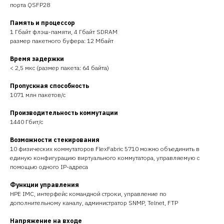
порта QSFP28
Память и процессор
1 Гбайт флэш-памяти, 4 Гбайт SDRAM
размер пакетного буфера: 12 Мбайт
Время задержки
< 2,5 мкс (размер пакета: 64 байта)
Пропускная способность
1071 млн пакетов/с
Производительность коммутации
1440 Гбит/с
Возможности стекирования
10 физических коммутаторов FlexFabric 5710 можно объединить в
единую конфигурацию виртуального коммутатора, управляемую с
помощью одного IP-адреса
Функции управления
HPE IMC, интерфейс командной строки, управление по
дополнительному каналу, администратор SNMP, Telnet, FTP
Напряжение на входе