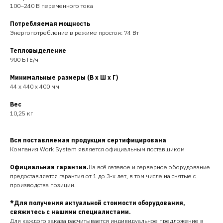
100–240 В переменного тока
Потребляемая мощность
Энергопотребление в режиме простоя: 74 Вт
Тепловыделение
900 БТЕ/ч
Минимальные размеры (В x Ш x Г)
44 x 440 x 400 мм
Вес
10,25 кг
Вся поставляемая продукция сертифицирована
Компания Work System является официальным поставщиком
Официальная гарантия.
На всё сетевое и серверное оборудование
предоставляется гарантия от 1 до 3-х лет, в том числе на снятые с
производства позиции.
*Для получения актуальной стоимости оборудования,
свяжитесь с нашими специалистами.
Для каждого заказа расчитывается индивидуальное предложение в