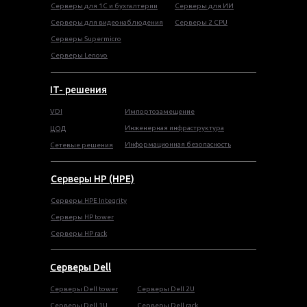
Серверы для 1С и бухгалтерии
Серверы для ИИ
Серверы для видеонаблюдения
Серверы 2 CPU
Серверы Supermicro
Серверы Lenovo
IT- решения
VDI
Импортозамещение
Инженерная инфраструктура
ЦОД
Информационная безопасность
Сетевые решения
Серверы HP (HPE)
Серверы HPE Integrity
Cерверы HP tower
Cерверы HP rack
Серверы Dell
Cерверы Dell tower
Серверы Dell 2U
Серверы Dell 1U
Серверы Dell rack