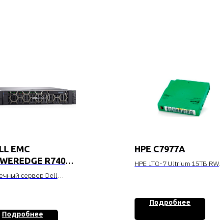
LL EMC
HPE C7977A
WEREDGE R740
HPE LTO-7 Ultrium 15TB RW
40-2592
Data Cartridge
ечный сервер Dell
erEdge R740 (до 8
Стоимость уточняйте
тких дисков по 3.5 дюйма,
Подробнее
IEx8, 2 PCIEx16), 2
Подробнее
цессора Intel Xeon Silver