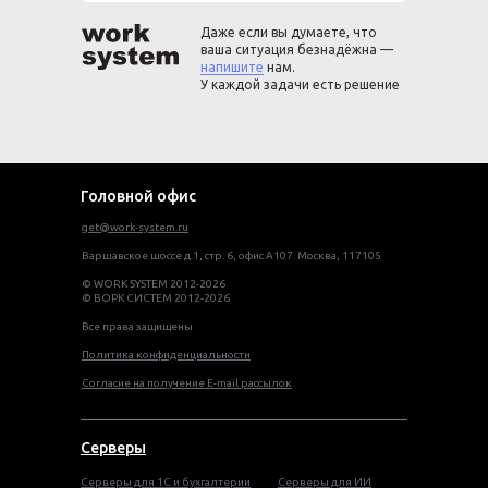
Даже если вы думаете, что
ваша ситуация безнадёжна —
напишите
нам.
У каждой задачи есть решение
Головной офис
get@work-system.ru
Варшавское шоссе д.1, стр. 6, офис А107. Москва, 117105
© WORK SYSTEM 2012-2026
© ВОРК СИСТЕМ 2012-2026
Все права защищены
Политика конфиденциальности
Согласие на получение E-mail рассылок
Серверы
Серверы для 1С и бухгалтерии
Серверы для ИИ