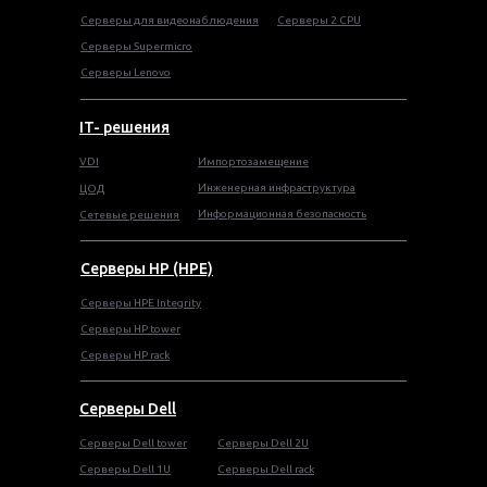
Серверы для видеонаблюдения
Серверы 2 CPU
Серверы Supermicro
Серверы Lenovo
IT- решения
VDI
Импортозамещение
Инженерная инфраструктура
ЦОД
Информационная безопасность
Сетевые решения
Серверы HP (HPE)
Серверы HPE Integrity
Cерверы HP tower
Cерверы HP rack
Серверы Dell
Cерверы Dell tower
Серверы Dell 2U
Серверы Dell 1U
Серверы Dell rack