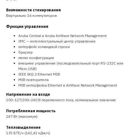
Возможности стекирования
Виртуально 16 коммутаторов
Функции управления
Aruba Central и Aruba AirWave Network Management
IMC — интеллектуальный центр управления
интерфейс командной строки
браузер
меню конфигурации
внешнее управление (последовательный порт RS-232C или
Micro USB)
IEEE 802.3 Ethernet MIB
MIB повторителя
MIB интерфейса Ethernet и AirWave Network Management
Напряжение на входе
100–127/200–240 В переменного тока, номинальное значение
Потребляемая мощность
247 Вт (максимум)
Тепловыделение
135 БТЕ/ч (142,42 кДж/ч)