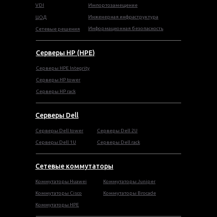
VDI
Импортозамещение
Инженерная инфраструктура
ЦОД
Информационная безопасность
Сетевые решения
Серверы HP (HPE)
Серверы HPE Integrity
Cерверы HP tower
Cерверы HP rack
Серверы Dell
Cерверы Dell tower
Серверы Dell 2U
Серверы Dell 1U
Серверы Dell rack
Сетевые коммутаторы
Коммутаторы Huawei
Коммутаторы Juniper
Коммутаторы Cisco
Коммутаторы Brocade
Коммутаторы HPE