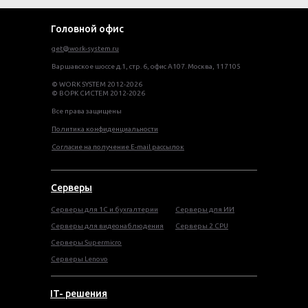
Головной офис
get@work-system.ru
Варшавское шоссе д.1, стр. 6, офис А107. Москва, 117105
© WORK SYSTEM 2012-2026
© ВОРК СИСТЕМ 2012-2026
Все права защищены
Политика конфиденциальности
Согласие на получение E-mail рассылок
Серверы
Серверы для 1С и бухгалтерии
Серверы для ИИ
Серверы для видеонаблюдения
Серверы 2 CPU
Серверы Supermicro
Серверы Lenovo
IT- решения