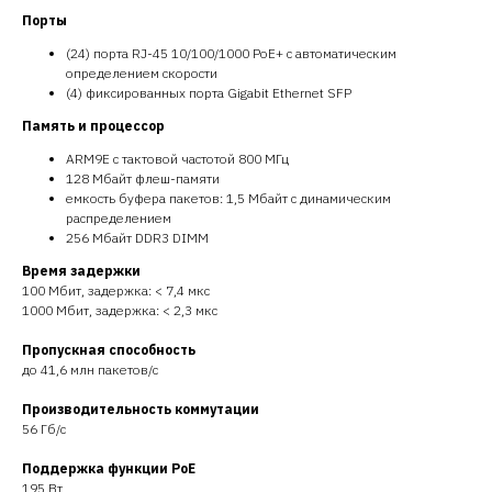
Порты
(24) порта RJ-45 10/100/1000 PoE+ с автоматическим
определением скорости
(4) фиксированных порта Gigabit Ethernet SFP
Память и процессор
ARM9E с тактовой частотой 800 МГц
128 Мбайт флеш-памяти
емкость буфера пакетов: 1,5 Мбайт с динамическим
распределением
256 Мбайт DDR3 DIMM
Время задержки
100 Мбит, задержка: < 7,4 мкс
1000 Мбит, задержка: < 2,3 мкс
Пропускная способность
до 41,6 млн пакетов/с
Производительность коммутации
56 Гб/с
Поддержка функции PoE
195 Вт