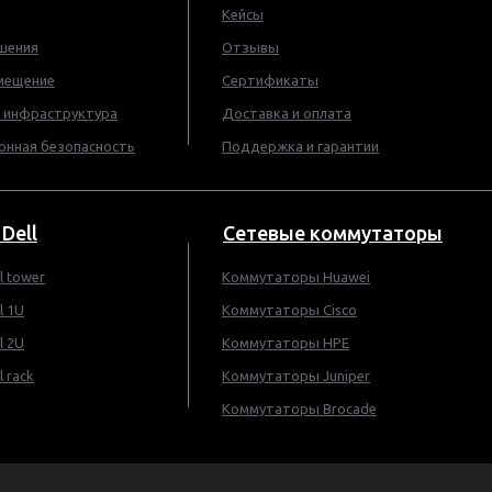
Кейсы
шения
Отзывы
мещение
Сертификаты
 инфраструктура
Доставка и оплата
нная безопасность
Поддержка и гарантии
Dell
Сетевые коммутаторы
l tower
Коммутаторы Huawei
l 1U
Коммутаторы Cisco
l 2U
Коммутаторы HPE
 rack
Коммутаторы Juniper
Коммутаторы Brocade