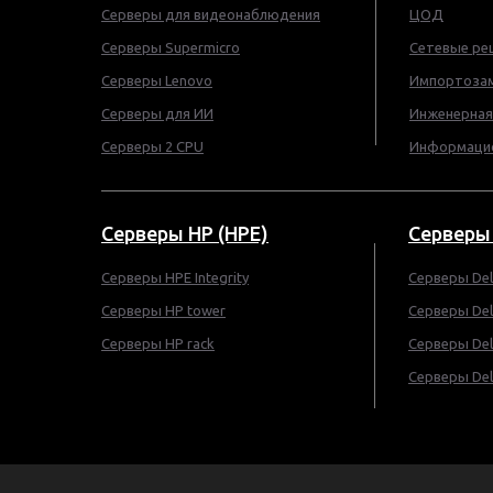
Серверы для видеонаблюдения
ЦОД
Серверы Supermicro
Сетевые ре
Серверы Lenovo
Импортоза
Серверы для ИИ
Инженерная
Серверы 2 CPU
Информацио
Серверы HP (HPE)
Серверы 
Серверы HPE Integrity
Cерверы Del
Cерверы HP tower
Серверы Del
Cерверы HP rack
Серверы Del
Серверы Dell