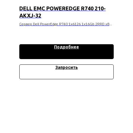
DELL EMC POWEREDGE R740 210-
AKXJ-32
Сервер Dell PowerEdge R740 1x6126 1x16Gb 2RRD x8
3.5 дюйма H730p LP iD9En 5720 4P 1x750W 3Y PNBD
(210-AKXJ-32)
Стоимость уточняйте
Подробнее
Запросить