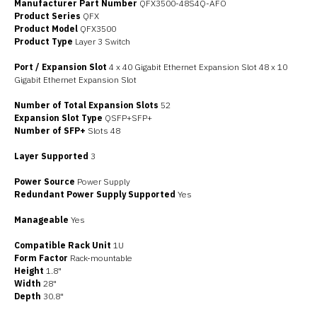
Manufacturer Part Number
QFX3500-48S4Q-AFO
Product Series
QFX
Product Model
QFX3500
Product Type
Layer 3 Switch
Port / Expansion Slot
4 x 40 Gigabit Ethernet Expansion Slot 48 x 10
Gigabit Ethernet Expansion Slot
Number of Total Expansion Slots
52
Expansion Slot Type
QSFP+SFP+
Number of SFP+
Slots 48
Layer Supported
3
Power Source
Power Supply
Redundant Power Supply Supported
Yes
Manageable
Yes
Compatible Rack Unit
1U
Form Factor
Rack-mountable
Height
1.8"
Width
28"
Depth
30.8"