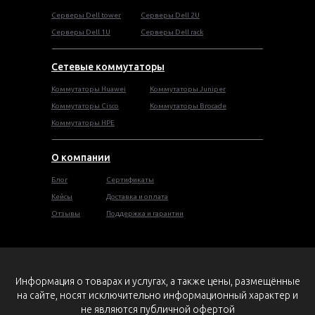
Cерверы Dell tower
Серверы Dell 2U
Серверы Dell 1U
Серверы Dell rack
Сетевые коммутаторы
Коммутаторы Huawei
Коммутаторы Juniper
Коммутаторы Cisco
Коммутаторы Brocade
Коммутаторы HPE
О компании
Блог
Сертификаты
Кейсы
Доставка и оплата
Отзывы
Поддержка и гарантии
Информация о товарах и услугах, а также цены, размещённые
на сайте, носят исключительно информационный характер и
не являются публичной офертой