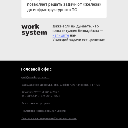
позволяет решать задачи от «железа»
до инфраструктурного ПО
Даже если вы думаете, что
ваша ситуация безнадёжна —
напишите
нам.
У каждой задачи есть решение
Головной офис
get@work-system.ru
Варшавское шоссе д.1, стр. 6, офис А107. Москва, 117105
© WORK SYSTEM 2012-2026
© ВОРК СИСТЕМ 2012-2026
Все права защищены
Политика конфиденциальности
Согласие на получение E-mail рассылок