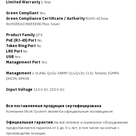
Limited Warranty
1 Year
Green Compliant
Yes
Green Compliance Certificate / Authority
RoHS-6China
RoHSREACHWEEE80 Plus Silver
Product Family
QFX
PoE (RJ-45) Port
No
Token Ring Port
No
LRE Port
No
USB
Yes
Management Port
Yes
Management
o VLANo QoSo SNMP v1/v2/v3o CLIo Telneto IGMPo
DHCPo RMON
Input Voltage
110 V AC 220 V AC
Вся поставляемая продукция сертифицирована
Компания Work System является официальным поставщиком
Официальная гарантия.
На всё сетевое и серверное оборудование
предоставляется гарантия от 1 до 3-х лет, в том числе на снятые с
производства позиции.