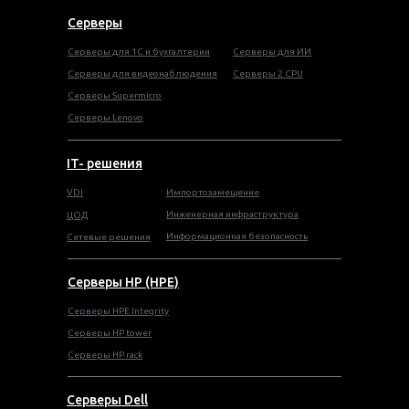
Серверы
Серверы для 1С и бухгалтерии
Серверы для ИИ
Серверы для видеонаблюдения
Серверы 2 CPU
Серверы Supermicro
Серверы Lenovo
IT- решения
VDI
Импортозамещение
Инженерная инфраструктура
ЦОД
Информационная безопасность
Сетевые решения
Серверы HP (HPE)
Серверы HPE Integrity
Cерверы HP tower
Cерверы HP rack
Серверы Dell