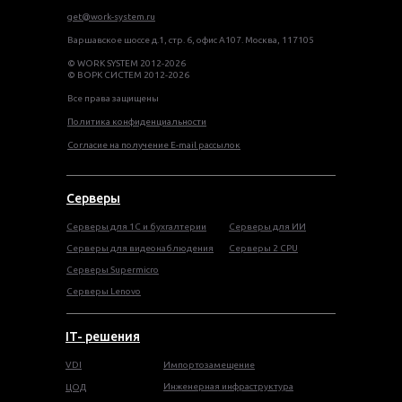
get@work-system.ru
Варшавское шоссе д.1, стр. 6, офис А107. Москва, 117105
© WORK SYSTEM 2012-2026
© ВОРК СИСТЕМ 2012-2026
Все права защищены
Политика конфиденциальности
Согласие на получение E-mail рассылок
Серверы
Серверы для 1С и бухгалтерии
Серверы для ИИ
Серверы для видеонаблюдения
Серверы 2 CPU
Серверы Supermicro
Серверы Lenovo
IT- решения
VDI
Импортозамещение
Инженерная инфраструктура
ЦОД