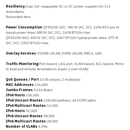
Resiliency
Dual, hot-swappable AC or DC power supplies for 1+1
redundancy
Redundant fans
Power Consumption
QFX5200-32C: 380 W (AC, DC), 1296 BTU per hr
typical power draw; 480 W (AC, DC), 1638 BTU/hr max
QFX5200-64Q: 600 W (AC, DC), 2047 BTU/hr typical power draw; 675 W
(AC, DC), 2303 BTU/hr max
Overlay Services
OVSDB-VXLAN, EVPN-VXLAN, MPLS, GRE
Traffic Monitoring
Port-based, LAG port, VLAN-based, ACL-based, Mirror
to local and remote destinations (Layer 2 over VLAN)
QoS Queues / Port
10 (8 unicast; 2 multicast)
MAC Addresses
136,000
Jumbo Frames
9,216 Bytes
IPv4 Hosts
104,000
IPv4 Unicast Routes
128,000 prefixes; 64 ECMP paths
IPv4 Multicast Routes
52,000
IPv6 Hosts
52,000
IPv6 Unicast Routes
98,000
IPv6 Multicast Routes
28,000
Number of VLANs
4,096