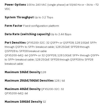
Power Options
100 to 240 VAC (single phase) at 50/60 Hz or –36 to –72
VDC
System Throughput
Up to 3.2 Tbps
Form Factor
Fixed-configuration platform
Data Rate (switching capacity)
Up to 2.44 Bpps
Port Densities
QFX5200-32C: 32 QSFP+ or QSFP28; 128 10GbE SFP+
through QSFP+ to SFP+ breakout cable; 128 25GbE SFP28 through
QSFP28 to SFP28 breakout cable
QFX5200-64Q: 64 QSFP+ or 32 QSFP28; 128 10GbE SFP+ through QSFP+
to SFP+ breakout cable; 128 25GbE SFP28 through QSFP28 to SFP28
breakout cable
Maximum 10GbE Density
128
Maximum 25GbE/50GbE Densities
128 / 64
Maximum 40GbE Density
QFX5200-32C: 32
QFX5200-64Q: 64
Maximum 100GbE Density
32