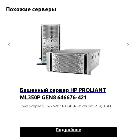
Похожие серверы
Башенный сервер HP PROLIANT
ML350P GEN8 646676-421
Tower-сервер E5-2620 1P 8GB-R P420i Hot Plug 8 SFF
460W PS Base Server (646676-421)
Стоимость уточняйте
Подробнее