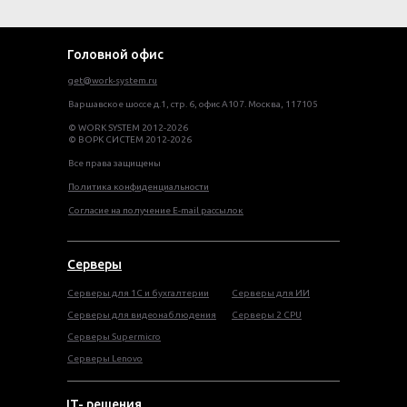
Головной офис
get@work-system.ru
Варшавское шоссе д.1, стр. 6, офис А107. Москва, 117105
© WORK SYSTEM 2012-2026
© ВОРК СИСТЕМ 2012-2026
Все права защищены
Политика конфиденциальности
Согласие на получение E-mail рассылок
Серверы
Серверы для 1С и бухгалтерии
Серверы для ИИ
Серверы для видеонаблюдения
Серверы 2 CPU
Серверы Supermicro
Серверы Lenovo
IT- решения