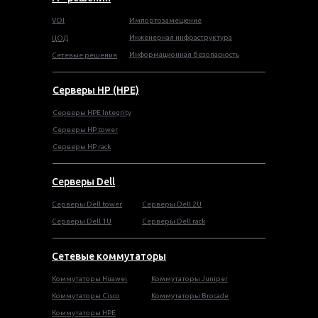
VDI
Импортозамещение
Инженерная инфраструктура
ЦОД
Информационная безопасность
Сетевые решения
Серверы HP (HPE)
Серверы HPE Integrity
Cерверы HP tower
Cерверы HP rack
Серверы Dell
Cерверы Dell tower
Серверы Dell 2U
Серверы Dell 1U
Серверы Dell rack
Сетевые коммутаторы
Коммутаторы Huawei
Коммутаторы Juniper
Коммутаторы Cisco
Коммутаторы Brocade
Коммутаторы HPE