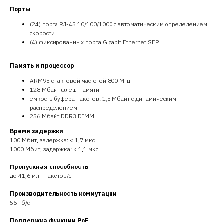
Порты
(24) порта RJ-45 10/100/1000 с автоматическим определением
скорости
(4) фиксированных порта Gigabit Ethernet SFP
Память и процессор
ARM9E с тактовой частотой 800 МГц
128 Мбайт флеш-памяти
емкость буфера пакетов: 1,5 Мбайт с динамическим
распределением
256 Мбайт DDR3 DIMM
Время задержки
100 Мбит, задержка: < 1,7 мкс
1000 Мбит, задержка: < 1,1 мкс
Пропускная способность
до 41,6 млн пакетов/с
Производительность коммутации
56 Гб/с
Поддержка функции PoE