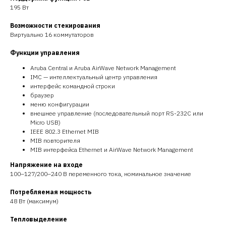
195 Вт
Возможности стекирования
Виртуально 16 коммутаторов
Функции управления
Aruba Central и Aruba AirWave Network Management
IMC — интеллектуальный центр управления
интерфейс командной строки
браузер
меню конфигурации
внешнее управление (последовательный порт RS-232C или
Micro USB)
IEEE 802.3 Ethernet MIB
MIB повторителя
MIB интерфейса Ethernet и AirWave Network Management
Напряжение на входе
100–127/200–240 В переменного тока, номинальное значение
Потребляемая мощность
48 Вт (максимум)
Тепловыделение