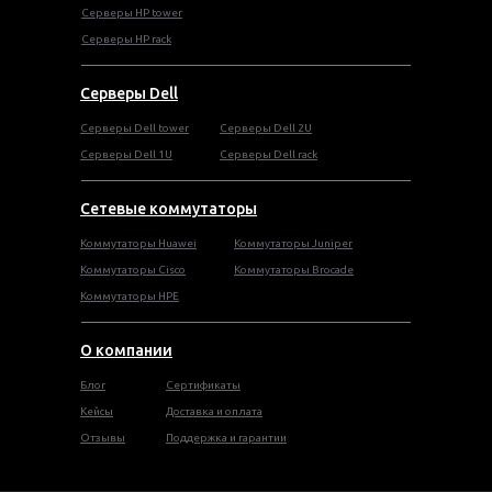
Cерверы HP tower
Cерверы HP rack
Серверы Dell
Cерверы Dell tower
Серверы Dell 2U
Серверы Dell 1U
Серверы Dell rack
Сетевые коммутаторы
Коммутаторы Huawei
Коммутаторы Juniper
Коммутаторы Cisco
Коммутаторы Brocade
Коммутаторы HPE
О компании
Блог
Сертификаты
Кейсы
Доставка и оплата
Отзывы
Поддержка и гарантии