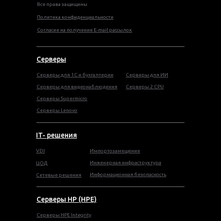
Все права защищены
Политика конфиденциальности
Согласие на получение E-mail рассылок
Серверы
Серверы для 1С и бухгалтерии
Серверы для ИИ
Серверы для видеонаблюдения
Серверы 2 CPU
Серверы Supermicro
Серверы Lenovo
IT- решения
VDI
Импортозамещение
Инженерная инфраструктура
ЦОД
Информационная безопасность
Сетевые решения
Серверы HP (HPE)
Серверы HPE Integrity