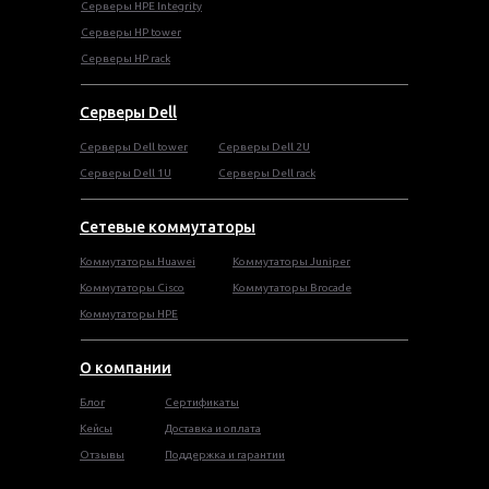
Серверы HPE Integrity
Cерверы HP tower
Cерверы HP rack
Серверы Dell
Cерверы Dell tower
Серверы Dell 2U
Серверы Dell 1U
Серверы Dell rack
Сетевые коммутаторы
Коммутаторы Huawei
Коммутаторы Juniper
Коммутаторы Cisco
Коммутаторы Brocade
Коммутаторы HPE
О компании
Блог
Сертификаты
Кейсы
Доставка и оплата
Отзывы
Поддержка и гарантии