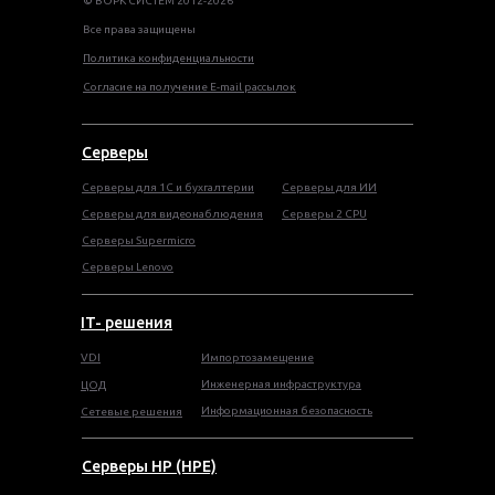
© ВОРК СИСТЕМ 2012-2026
Все права защищены
Политика конфиденциальности
Согласие на получение E-mail рассылок
Серверы
Серверы для 1С и бухгалтерии
Серверы для ИИ
Серверы для видеонаблюдения
Серверы 2 CPU
Серверы Supermicro
Серверы Lenovo
IT- решения
VDI
Импортозамещение
Инженерная инфраструктура
ЦОД
Информационная безопасность
Сетевые решения
Серверы HP (HPE)