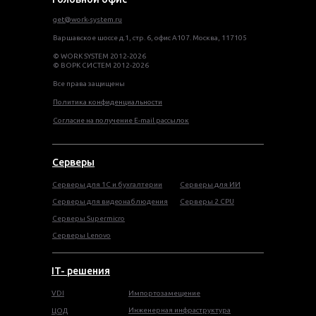
get@work-system.ru
Варшавское шоссе д.1, стр. 6, офис А107. Москва, 117105
© WORK SYSTEM 2012-2026
© ВОРК СИСТЕМ 2012-2026
Все права защищены
Политика конфиденциальности
Согласие на получение E-mail рассылок
Серверы
Серверы для 1С и бухгалтерии
Серверы для ИИ
Серверы для видеонаблюдения
Серверы 2 CPU
Серверы Supermicro
Серверы Lenovo
IT- решения
VDI
Импортозамещение
Инженерная инфраструктура
ЦОД