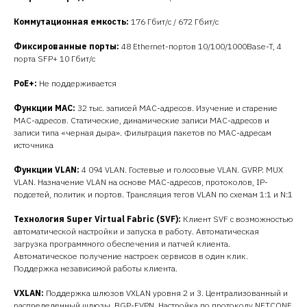
Коммутационная емкость:
176 Гбит/с / 672 Гбит/с
Фиксированные порты:
48 Ethernet-портов 10/100/1000Base-T, 4
порта SFP+ 10 Гбит/с
PoE+
:
Не поддерживается
Функции MAC:
32 тыс. записей MAC-адресов. Изучение и старение
MAC-адресов. Статические, динамические записи MAC-адресов и
записи типа «черная дыра». Фильтрация пакетов по MAC-адресам
источника
Функции VLAN:
4 094 VLAN. Гостевые и голосовые VLAN. GVRP. MUX
VLAN. Назначение VLAN на основе MAC-адресов, протоколов, IP-
подсетей, политик и портов. Трансляция тегов VLAN по схемам 1:1 и N:1
Технология Super Virtual Fabric (SVF)
:
Клиент SVF с возможностью
автоматической настройки и запуска в работу. Автоматическая
загрузка программного обеспечения и патчей клиента.
Автоматическое получение настроек сервисов в один клик.
Поддержка независимой работы клиента.
VXLAN:
Поддержка шлюзов VXLAN уровня 2 и 3. Централизованный и
распределенный шлюзы. BGP-EVPN. Настройка по протоколу NETCONF.