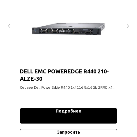
DELL EMC POWEREDGE R440 210-
ALZE-30
Сервер Dell PowerEdge R440 1x4116 8x16Gb 2RRD x4
1x1Tb 7.2K 3.5 дюйма SATA RW H730p LP iD9En 1G 2P
1x550W 3Y NBD Conf-1 (210-ALZE-30)
Стоимость уточняйте
Подробнее
Запросить