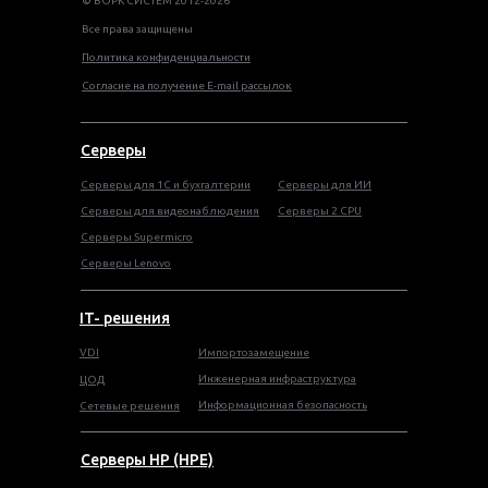
© ВОРК СИСТЕМ 2012-2026
Все права защищены
Политика конфиденциальности
Согласие на получение E-mail рассылок
Серверы
Серверы для 1С и бухгалтерии
Серверы для ИИ
Серверы для видеонаблюдения
Серверы 2 CPU
Серверы Supermicro
Серверы Lenovo
IT- решения
VDI
Импортозамещение
Инженерная инфраструктура
ЦОД
Информационная безопасность
Сетевые решения
Серверы HP (HPE)