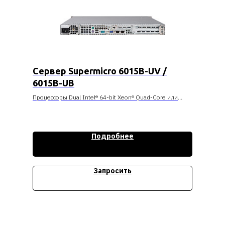
Сервер Supermicro 6015B-UV /
6015B-UB
Процессоры Dual Intel® 64-bit Xeon® Quad-Core или
Dual-Core, с системной шиной 667/1066/1333 МГц
До 32 Гб DDR2 667/533 SDRAM Fully Buffered DIMM (FB-
DIMM)
Right Universal Slot (low-profile):
Подробнее
Контроллер Intel® (ESB2/Gilgal) 82563EB Dual-port
Gigabit Ethernet
Четыре Hot-swap Drive Bays для создания хранилища
данных, удовлетворяющего нужды пользователя
Запросить
Высокоэффективный блок питания 560 Ватт
Стоимость уточняйте