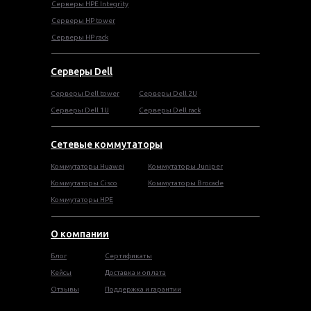
Серверы HPE Integrity
Cерверы HP tower
Cерверы HP rack
Серверы Dell
Cерверы Dell tower
Серверы Dell 2U
Серверы Dell 1U
Серверы Dell rack
Сетевые коммутаторы
Коммутаторы Huawei
Коммутаторы Juniper
Коммутаторы Cisco
Коммутаторы Brocade
Коммутаторы HPE
О компании
Блог
Сертификаты
Кейсы
Доставка и оплата
Отзывы
Поддержка и гарантии