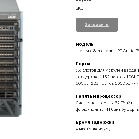
HP (HPE)
SKU:
Запросить
Модель
Шасси с 8 слотами HPE Arista 
Порты
(8) слотов для модулей ввода
поддержка 1152 портов 10GbE,
50GbE, 288 портов 100GbE или
Память и процессор
Системная память: 32 Гбайт
флеш-память: 4 Гбайт буфер п
Время задержки
4 мкс (максимум)