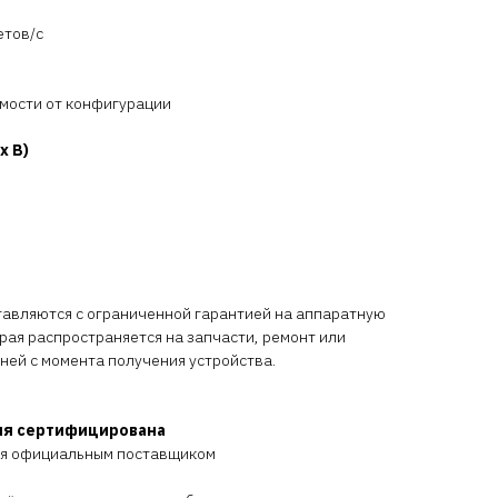
етов/с
имости от конфигурации
x В)
тавляются с ограниченной гарантией на аппаратную
орая распространяется на запчасти, ремонт или
дней с момента получения устройства.
ия сертифицирована
ся официальным поставщиком