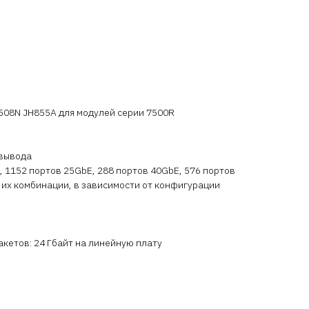
7508N JH855A для модулей серии 7500R
-вывода
 1152 портов 25GbE, 288 портов 40GbE, 576 портов
 их комбинации, в зависимости от конфигурации
акетов: 24 Гбайт на линейную плату