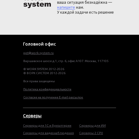
ваша ситуация безнадёжна —
напишите
нам.
У каждой задачи есть решение
Головной офис
get@work-system.ru
Варшавское шоссе д.1, стр. 6, офис А107. Москва, 117105
© WORK SYSTEM 2012-2026
© ВОРК СИСТЕМ 2012-2026
Все права защищены
Политика конфиденциальности
Согласие на получение E-mail рассылок
Серверы
Серверы для 1С и бухгалтерии
Серверы для ИИ
Серверы для видеонаблюдения
Серверы 2 CPU