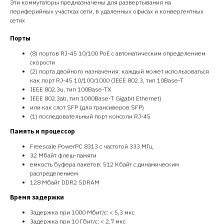
Эти коммутаторы предназначены для развертывания на
периферийных участках сети, в удаленных офисах и конвергентных
сетях
Порты
(8) портов RJ-45 10/100 PoE с автоматическим определением
скорости
(2) порта двойного назначения: каждый может использоваться
как порт RJ-45 10/100/1000 (IEEE 802.3, тип 10Base-T
IEEE 802.3u, тип 100Base-TX
IEEE 802.3ab, тип 1000Base-T Gigabit Ethernet)
или как слот SFP (для трансиверов SFP)
(1) последовательный порт консоли RJ-45
Память и процессор
Freescale PowerPC 8313 с частотой 333 МГц
32 Мбайт флеш-памяти
емкость буфера пакетов: 512 Кбайт с динамическим
распределением
128 Мбайт DDR2 SDRAM
Время задержки
Задержка при 1000 Мбит/с: < 5,3 мкс
Задержка при 10 Гбит/с: < 2,7 мкс