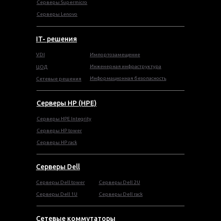
Серверы Supermicro
Серверы Lenovo
IT- решения
VDI
Импортозамещение
Инженерная инфраструктура
ЦОД
Информационная безопасность
Сетевые решения
Серверы HP (HPE)
Серверы HPE Integrity
Cерверы HP tower
Cерверы HP rack
Серверы Dell
Cерверы Dell tower
Серверы Dell 2U
Серверы Dell 1U
Серверы Dell rack
Сетевые коммутаторы