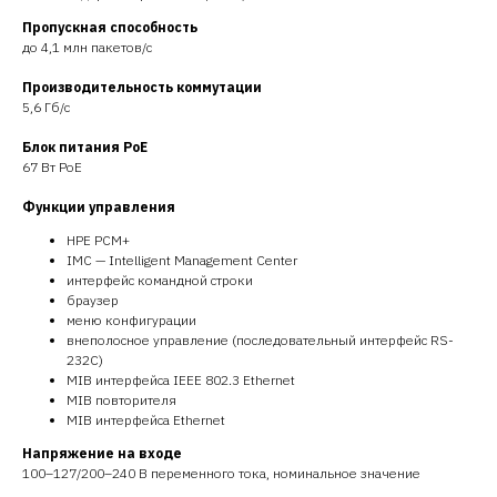
Пропускная способность
до 4,1 млн пакетов/с
Производительность коммутации
5,6 Гб/с
Блок питания PoE
67 Вт PoE
Функции управления
HPE PCM+
IMC — Intelligent Management Center
интерфейс командной строки
браузер
меню конфигурации
внеполосное управление (последовательный интерфейс RS-
232C)
MIB интерфейса IEEE 802.3 Ethernet
MIB повторителя
MIB интерфейса Ethernet
Напряжение на входе
100–127/200–240 В переменного тока, номинальное значение