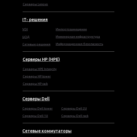
Серверы Lenovo
IT- решения
VDI
Импортозамещение
Инженерная инфраструктура
ЦОД
Информационная безопасность
Сетевые решения
Серверы HP (HPE)
Серверы HPE Integrity
Cерверы HP tower
Cерверы HP rack
Серверы Dell
Cерверы Dell tower
Серверы Dell 2U
Серверы Dell 1U
Серверы Dell rack
Сетевые коммутаторы