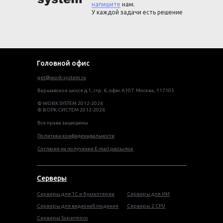
напишите
нам.
У каждой задачи есть решение
Головной офис
get@work-system.ru
Варшавское шоссе д.1, стр. 6, офис А107. Москва, 117105
© WORK SYSTEM 2012-2026
© ВОРК СИСТЕМ 2012-2026
Все права защищены
Политика конфиденциальности
Согласие на получение E-mail рассылок
Серверы
Серверы для 1С и бухгалтерии
Серверы для ИИ
Серверы для видеонаблюдения
Серверы 2 CPU
Серверы Supermicro