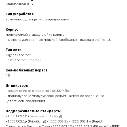
Стандартная IOS
Тип устройства
коммутатор для крупного предприятия
Корпус
монтируемый в шкаф-стойку корпус
- 4 отсека для сменных модулей (свободны) - высота в стойке: 1U
Тип сети
Gigabit Ethernet
Fast Ethernet Ethernet
Кол-во базовых портов
48
Индикаторы
- соединение со скоростью 10/100 Мб/с
- полнодуплекс./полудуплекс. режим - активное соединение -
целостность соединения
Поддерживаемые стандарты
- IEEE 802.1D (Transparent Bridging)
- IEEE 802.1p (Prioritizing) - IEEE 802.1s - IEEE 802.1w (Rapid
Convergence Spanning Tree) - IEEE 802.1X - IEEE 802.3 (Ethernet) - IEEE