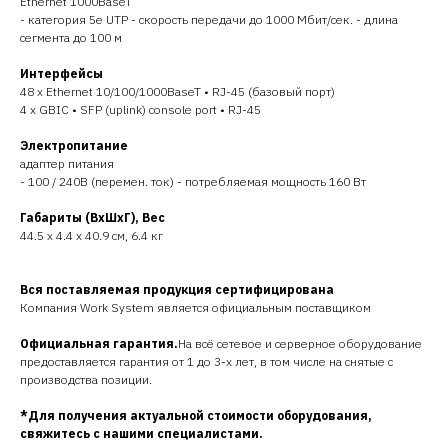
Ethernet 1000BaseT
- категория 5e UTP - скорость передачи до 1000 Мбит/сек. - длина
сегмента до 100 м
Интерфейсы
48 x Ethernet 10/100/1000BaseT • RJ-45 (базовый порт)
4 x GBIC • SFP (uplink) console port • RJ-45
Электропитание
адаптер питания
- 100 / 240В (перемен. ток) - потребляемая мощность 160 Вт
Габариты (ВхШхГ), Вес
44.5 x 4.4 x 40.9 см, 6.4 кг
Вся поставляемая продукция сертифицирована
Компания Work System является официальным поставщиком
Официальная гарантия.
На всё сетевое и серверное оборудование
предоставляется гарантия от 1 до 3-х лет, в том числе на снятые с
производства позиции.
*Для получения актуальной стоимости оборудования,
свяжитесь с нашими специалистами.