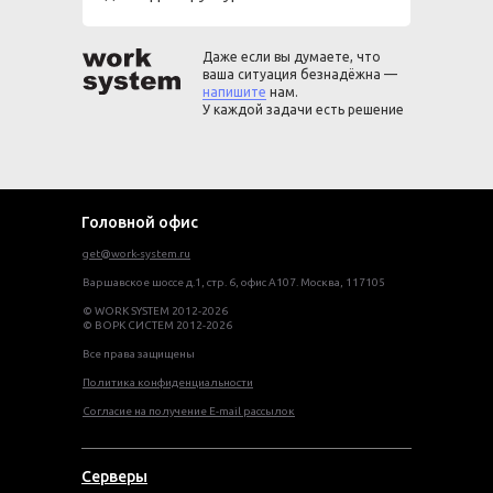
Даже если вы думаете, что
ваша ситуация безнадёжна —
напишите
нам.
У каждой задачи есть решение
Головной офис
get@work-system.ru
Варшавское шоссе д.1, стр. 6, офис А107. Москва, 117105
© WORK SYSTEM 2012-2026
© ВОРК СИСТЕМ 2012-2026
Все права защищены
Политика конфиденциальности
Согласие на получение E-mail рассылок
Серверы