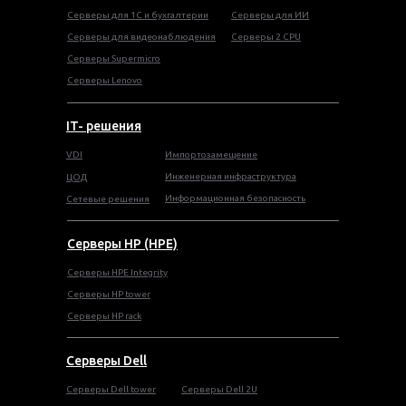
Серверы для 1С и бухгалтерии
Серверы для ИИ
Серверы для видеонаблюдения
Серверы 2 CPU
Серверы Supermicro
Серверы Lenovo
IT- решения
VDI
Импортозамещение
Инженерная инфраструктура
ЦОД
Информационная безопасность
Сетевые решения
Серверы HP (HPE)
Серверы HPE Integrity
Cерверы HP tower
Cерверы HP rack
Серверы Dell
Cерверы Dell tower
Серверы Dell 2U