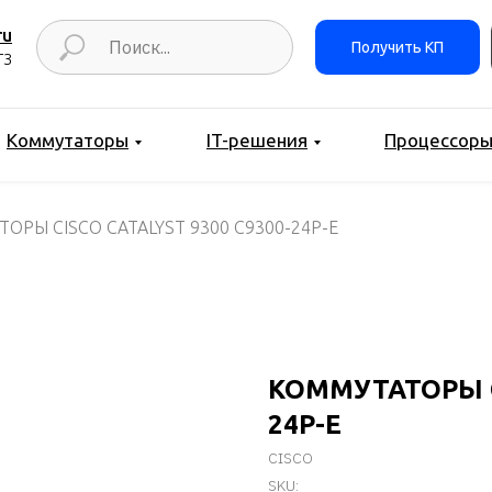
ru
Получить КП
ТЗ
Коммутаторы
IT-решения
Процессор
ОРЫ CISCO CATALYST 9300 C9300-24P-E
КОММУТАТОРЫ CI
24P-E
CISCO
SKU: