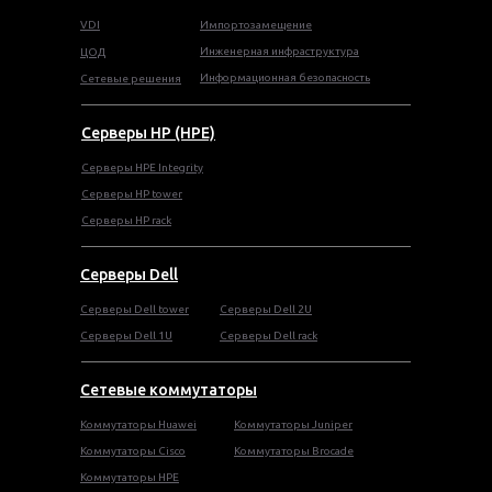
VDI
Импортозамещение
Инженерная инфраструктура
ЦОД
Информационная безопасность
Сетевые решения
Серверы HP (HPE)
Серверы HPE Integrity
Cерверы HP tower
Cерверы HP rack
Серверы Dell
Cерверы Dell tower
Серверы Dell 2U
Серверы Dell 1U
Серверы Dell rack
Сетевые коммутаторы
Коммутаторы Huawei
Коммутаторы Juniper
Коммутаторы Cisco
Коммутаторы Brocade
Коммутаторы HPE