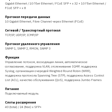
Gigabit Ethernet / 10 Гбит Ethernet / FCoE SFP + x 32 + 10 Гбит Ethernet /
FCoE SFP + x 8
Протокол передачи данных
10 Gigabit Ethernet, Fibre Channel через Ethernet (FCoE)
Сетевой / Транспортный протокол
TCP/IP, UDP/IP, ICMP/IP
Протокол удаленного управления
SNMP 1, SNMP 2, RMON, SNMP 3
Функции
Управление потоком, восходящая линия, автоматическое
согласование, поддержка VLAN, отслеживание IGMP, поддержка
Syslog, организация очередей Weighted Round Robin (WRR),
поддержка протокола Spanning Tree (STP), поддержка Access Control
List (ACL), качество обслуживания (QoS), поддержка Jumbo Frames
Питание
Подключаемый модуль
Слоты расширения
40 (total) / 24 (free) x SFP+