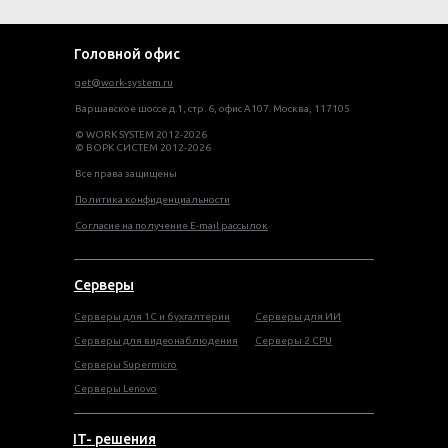
Головной офис
get@work-system.ru
Варшавское шоссе д.1, стр. 6, офис А107. Москва, 117105
© WORK SYSTEM 2012-2026
© ВОРК СИСТЕМ 2012-2026
Все права защищены
Политика конфиденциальности
Согласие на получение E-mail рассылок
Серверы
Серверы для 1С и бухгалтерии
Серверы для ИИ
Серверы для видеонаблюдения
Серверы 2 CPU
Серверы Supermicro
Серверы Lenovo
IT- решения