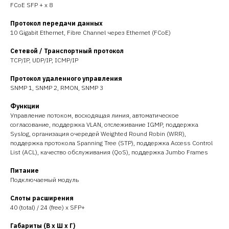
FCoE SFP + x 8
Протокол передачи данных
10 Gigabit Ethernet, Fibre Channel через Ethernet (FCoE)
Сетевой / Транспортный протокол
TCP/IP, UDP/IP, ICMP/IP
Протокол удаленного управления
SNMP 1, SNMP 2, RMON, SNMP 3
Функции
Управление потоком, восходящая линия, автоматическое
согласование, поддержка VLAN, отслеживание IGMP, поддержка
Syslog, организация очередей Weighted Round Robin (WRR),
поддержка протокола Spanning Tree (STP), поддержка Access Control
List (ACL), качество обслуживания (QoS), поддержка Jumbo Frames
Питание
Подключаемый модуль
Слоты расширения
40 (total) / 24 (free) x SFP+
Габариты (В х Ш х Г)