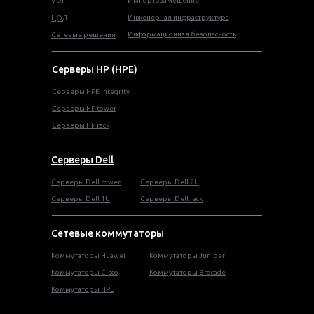
VDI
Импортозамещение
Инженерная инфраструктура
ЦОД
Информационная безопасность
Сетевые решения
Серверы HP (HPE)
Серверы HPE Integrity
Cерверы HP tower
Cерверы HP rack
Серверы Dell
Cерверы Dell tower
Серверы Dell 2U
Серверы Dell 1U
Серверы Dell rack
Сетевые коммутаторы
Коммутаторы Huawei
Коммутаторы Juniper
Коммутаторы Cisco
Коммутаторы Brocade
Коммутаторы HPE