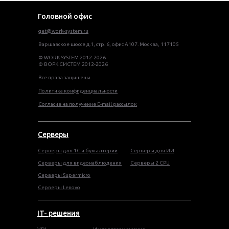
Головной офис
get@work-system.ru
Варшавское шоссе д.1, стр. 6, офис А107. Москва, 117105
© WORK SYSTEM 2012-2026
© ВОРК СИСТЕМ 2012-2026
Все права защищены
Политика конфиденциальности
Согласие на получение E-mail рассылок
Серверы
Серверы для 1С и бухгалтерии
Серверы для ИИ
Серверы для видеонаблюдения
Серверы 2 CPU
Серверы Supermicro
Серверы Lenovo
IT- решения