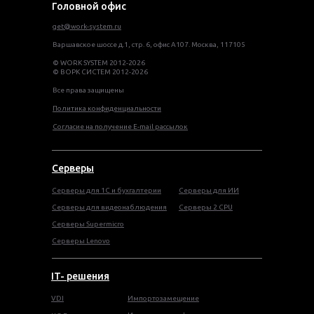
Головной офис
get@work-system.ru
Варшавское шоссе д.1, стр. 6, офис А107. Москва, 117105
© WORK SYSTEM 2012-2026
© ВОРК СИСТЕМ 2012-2026
Все права защищены
Политика конфиденциальности
Согласие на получение E-mail рассылок
Серверы
Серверы для 1С и бухгалтерии
Серверы для ИИ
Серверы для видеонаблюдения
Серверы 2 CPU
Серверы Supermicro
Серверы Lenovo
IT- решения
VDI
Импортозамещение