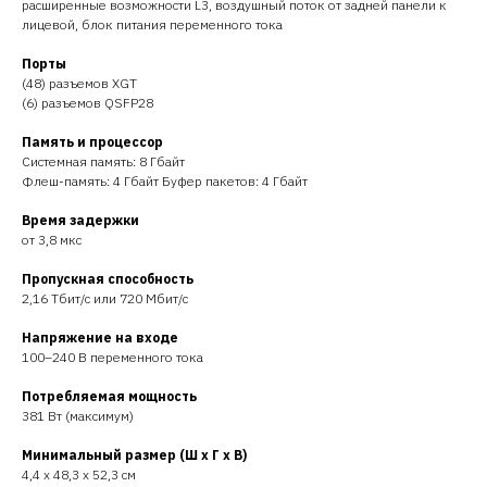
расширенные возможности L3, воздушный поток от задней панели к
лицевой, блок питания переменного тока
Порты
(48) разъемов XGT
(6) разъемов QSFP28
Память и процессор
Системная память: 8 Гбайт
Флеш-память: 4 Гбайт Буфер пакетов: 4 Гбайт
Время задержки
от 3,8 мкс
Пропускная способность
2,16 Тбит/с или 720 Мбит/с
Напряжение на входе
100–240 В переменного тока
Потребляемая мощность
381 Вт (максимум)
Минимальный размер (Ш x Г x В)
4,4 x 48,3 x 52,3 см