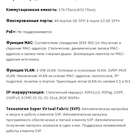
Коммутационная емкость:
176 Гбит/с/432 Гбит/с
Фиксированные порты:
48 портов GE SFP, 4 порта 10 GE SFP+
PoE+
:
Не поддерживается
Функции MAC:
Соответствие стандартам IEEE 802.1d. Изучение и
старение MAC-адресов. Статические, динамические записи MAC-
адресов и записи типа «черная дыра». Фильтрация пакетов по MAC-
адресам источника
Функции VLAN:
4 094 VLAN. Гостевые и голосовые VLAN. GVRP. MUX
VLAN. Назначение VLAN на основе MAC-адресов, протоколов, IP-
подсетей, политик и портов. Трансляция тегов VLAN по схемам 1:1 и N:1
IP-маршрутизация
:
Статический маршрут, RIPv1/v2, RIPng, OSPF,
OSPFv3, ECMP, IS-IS, IS-ISv6, BGP, BGP4+
Технология Super Virtual Fabric (SVF)
:
Автоматическая настройка
и запуск в работу клиентов SVF. Автоматическая загрузка
программного обеспечения и патчей клиента SVF. Автоматическое
получение настроек сервисов в один клик. Поддержка независимой
работы клиента SVF