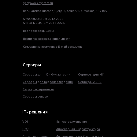
get@work-system.ru
Варшавское шоссе д.1, стр. 6, офис А107. Москва, 117105
© WORK SYSTEM 2012-2026
© ВОРК СИСТЕМ 2012-2026
Все права защищены
Политика конфиденциальности
Согласие на получение E-mail рассылок
Серверы
Серверы для 1С и бухгалтерии
Серверы для ИИ
Серверы для видеонаблюдения
Серверы 2 CPU
Серверы Supermicro
Серверы Lenovo
IT- решения
VDI
Импортозамещение
Инженерная инфраструктура
ЦОД
Информационная безопасность
Сетевые решения