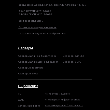
Варшавское шоссе д.1, стр. 6, офис А107. Москва, 117105
© WORK SYSTEM 2012-2026
© ВОРК СИСТЕМ 2012-2026
Все права защищены
Политика конфиденциальности
Согласие на получение E-mail рассылок
Серверы
Серверы для 1С и бухгалтерии
Серверы для ИИ
Серверы для видеонаблюдения
Серверы 2 CPU
Серверы Supermicro
Серверы Lenovo
IT- решения
VDI
Импортозамещение
Инженерная инфраструктура
ЦОД
Информационная безопасность
Сетевые решения