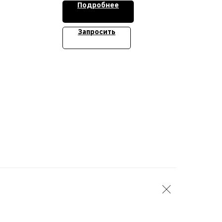
Подробнее
32Гб (4x 8B) 2666 DDR4 UDIMM
ECC, PERC H330+, DVD+/-RW
SATA Internal, 1TB 7.2K SATA
Запросить
6Гб/c 3.5 дюйма HP HD,
Broadcom 5720 LOM, iDRAC9
Ent, RPS 350W, Bezel, Rails, 3Y
NBD
Стоимость уточняйте