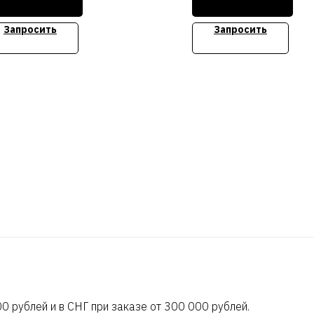
ory, 4x1200W Common
 Platinum
Запросить
Запросить
имость уточняйте
0 рублей и в СНГ при заказе от 300 000 рублей.