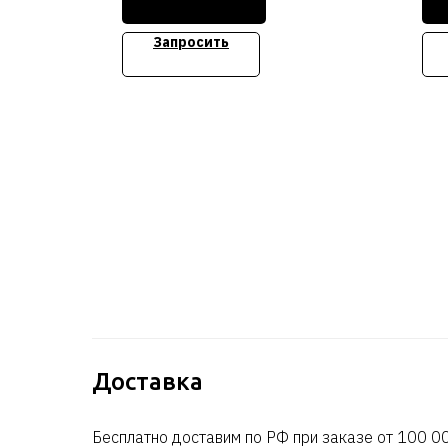
сравнению с обычной
Mem
серверной стойкой для
Slot
Запросить
высокопроизводительных
вычислений.
Сто
Стоимость уточняйте
Доставка
Бесплатно доставим по РФ при заказе от 100 00