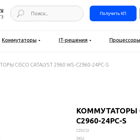
ru
Получить КП
ТЗ
Коммутаторы
IT-решения
Процессор
ОРЫ CISCO CATALYST 2960 WS-C2960-24PC-S
КОММУТАТОРЫ C
C2960-24PC-S
CISCO
SKU: